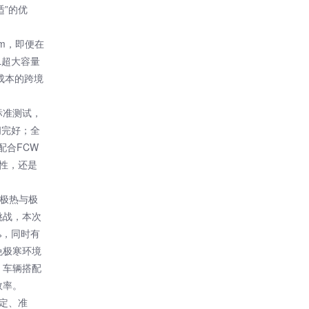
适”的优
・m，即便在
L超大容量
成本的跨境
标准测试，
间完好；全
配合FCW
性，还是
着极热与极
挑战，本次
%，同时有
免极寒环境
，车辆搭配
效率。
定、准