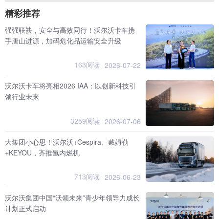
精彩推荐
强强联袂，安全与高效同行！沃尔沃卡车携
手唐山进源，加码危化品运输安全升级
163阅读
2026-07-22
沃尔沃卡车将亮相2026 IAA：以创新科技引
领行业未来
3259阅读
2026-07-06
大集团小心思！沃尔沃+Cespira、戴姆勒
+KEYOU，齐推氢内燃机
713阅读
2026-06-23
沃尔沃集团中国“沃领未来”青少年领导力成长
计划正式启动