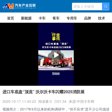
首页
新能源
卡车
客车
专用车
品牌
技术
播
放
进口车底盘“顶流” 沃尔沃卡车闪耀2025消防展
2025-10-17 11:43:23
阅读量:0
01:34
来源:中国卡车网
视频简介：2017年9月以来的机构调研中，“供不应求”是不少公司描述