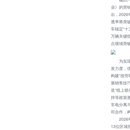
业》的营
出，202
透率将突
车锚定“十
万辆关键
点领域突
为实
发力度，
构建“按
展销售技
造“线上
持等政策
车电分离
司合作，
20
13位区