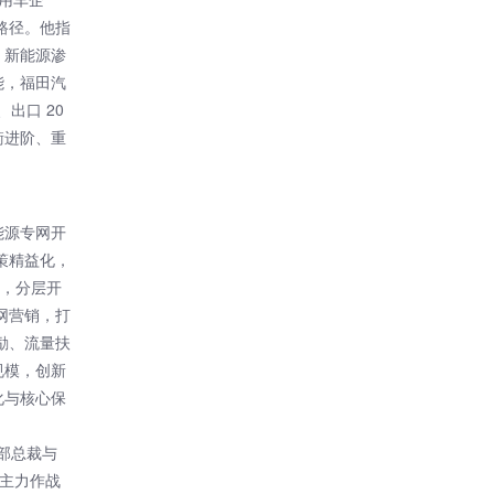
路径。他指
，新能源渗
能，福田汽
出口 20
衡进阶、重
能源专网开
策精益化，
育，分层开
网营销，打
励、流量扶
规模，创新
化与核心保
部总裁与
“主力作战