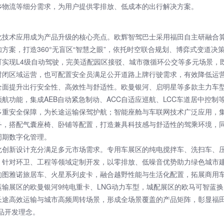
乡物流等细分需求，为用户提供零排放、低成本的出行解决方案。
化技术应用成为产品升级的核心亮点。欧辉智驾巴士采用福田自主研融合
方案，打造360°无盲区“智慧之眼”，依托时空联合规划、博弈式变道决
可实现L4级自动驾驶，完美适配园区接驳、城市微循环公交等多元场景，
封闭区域运营，也可配置安全员满足公开道路上牌行驶需求，有效降低运
全面提升出行安全性、高效性与舒适性。欧曼银河、启明星等多款主力车型
航功能，集成AEB自动紧急制动、ACC自适应巡航、LCC车道居中控制
多重安全保障，为长途运输保驾护航；智能座舱与车联网技术广泛应用，
务，搭配气囊座椅、卧铺等配置，打造兼具科技感与舒适性的驾乘环境，
周期数字化管理。
化创新设计充分满足多元市场需求。专用车展区的纯电搅拌车、洗扫车、
，针对环卫、工程等领域定制开发，以零排放、低噪音优势助力绿色城市
的图雅诺旅居车、火星系列皮卡，融合越野性能与生活化配置，拓展商用
运输展区的欧曼银河9纯电重卡、LNG动力车型，城配展区的欧马可智蓝
长途高效运输与城市高频周转场景，形成全场景覆盖的产品矩阵，彰显福田
品开发理念。