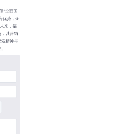
借“全面国
合优势，企
向未来，福
垒，以营销
探索精神与
慧。