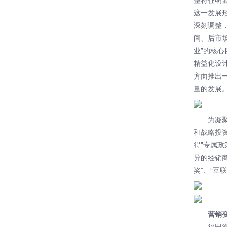
这一发展形
深刻调整
间、后市
业”的核心
精益化设
方面推出
量的发展
为凝
和战略投
得"专属
异的经销商
奖”、“互
营销
福田