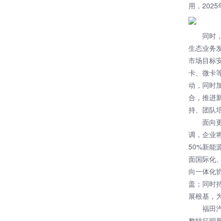
用，202
同时
生态业务
市场目标
卡、微卡
动，同时
合，推进
持、团队
面向
调，企业将
50%新能
面国际化
向一体化
盖；同时
展根基，
福田
整特征明