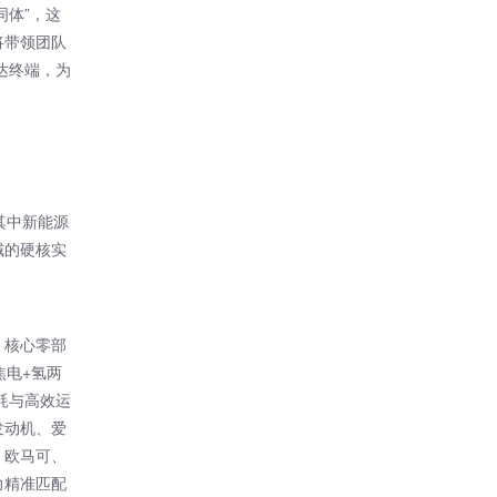
同体”，这
将带领团队
达终端，为
其中新能源
域的硬核实
，核心零部
焦电+氢两
耗与高效运
发动机、爱
；欧马可、
力精准匹配