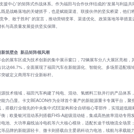
区支援中心”的矩阵式作战体系。作为福田与合作伙伴结成的“发展与利益共
队既是战略落地的关键抓手，也是赋能渠道、联接伙伴的坚实桥梁，他们
于竞争、敢于胜利” 的宣言，推动营销变革、渠道优化、政策落地等举措直
增长与高质量发展提供坚实保障。
创新筑壁垒 新品矩阵领风潮
年会的展车区成为技术创新的集中展示窗口，72辆展车分八大展区亮相，
占比达66.7%，全面展现了福田汽车在新能源化、智能化、多场景适配领
术突破定义商用车行业新标杆。
能源技术领域，福田汽车构建了纯电、混动、氢燃料三轨并行的产品体系
控能力凸显。卡文BEACON作为全球首个量产的新能源重卡专属平台，聚
线，搭载行业领先的中央集中式EE架构和全自研核心零部件，实现超低能
平衡；欧曼银河混动系列搭载FHS-A超级混动链，集成高热效率混动专用
量电池、大功率扁线油冷电机等六大核心模块，适配长途干线物流全场景
代等品牌的新能源轻卡、微卡则搭载自主爱易科动力电池，续航与承载能