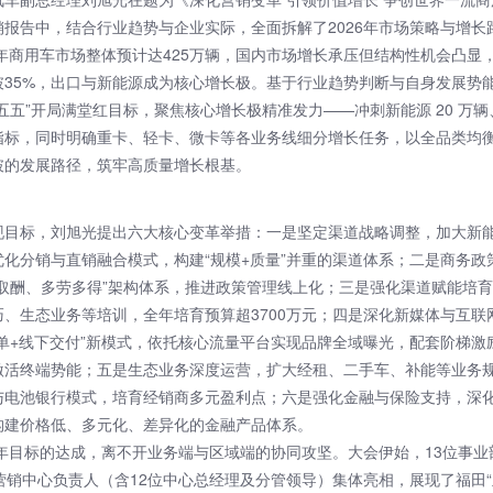
销报告中，结合行业趋势与企业实际，全面拆解了2026年市场策略与增长
6年商用车市场整体预计达425万辆，国内市场增长承压但结构性机会凸显
破35%，出口与新能源成为核心增长极。基于行业趋势判断与自身发展势
五五”开局满堂红目标，聚焦核心增长极精准发力——冲刺新能源 20 万辆、
指标，同时明确重卡、轻卡、微卡等各业务线细分增长任务，以全品类均
破的发展路径，筑牢高质量增长根基。
现目标，刘旭光提出六大核心变革举措：一是坚定渠道战略调整，加大新
优化分销与直销融合模式，构建“规模+质量”并重的渠道体系；二是商务政
劳取酬、多劳多得”架构体系，推进政策管理线上化；三是强化渠道赋能培
巧、生态业务等培训，全年培育预算超3700万元；四是深化新媒体与互联
锁单+线下交付”新模式，依托核心流量平台实现品牌全域曝光，配套阶梯激
激活终端势能；五是生态业务深度运营，扩大经租、二手车、补能等业务
与电池银行模式，培育经销商多元盈利点；六是强化金融与保险支持，深
构建价格低、多元化、差异化的金融产品体系。
26年目标的达成，离不开业务端与区域端的协同攻坚。大会伊始，13位事业
域营销中心负责人（含12位中心总经理及分管领导）集体亮相，展现了福田