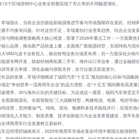
5年12个区域营销中心业务全部都实现了市占率的不同幅度增长。
，常瑞指出，当前企业仍面临新能源推进节奏与市场预期存在差距、经销
发展不均衡等问题。针对这些不足，常瑞紧扣行业变革趋势、结合企业发
安排与网络调整策略两大核心维度，部署了2026年重点工作：一方面聚焦
等核心品类，推动新产品快速上量，全面推广新能源转型，实现纯电与混
加大VAN与皮卡业务投入，推动智驾业务分场景布局；另一方面深化分销
新能源专网开发，鼓励经销商拓展二手车、海外出口等业务，通过金融授
培训等多元举措，强化金融与保险支持，全方位激活渠道潜力。
更长远的发展，常瑞详细阐述了福田汽车“十五五”规划的核心目标与战略
锚定“争创世界一流商用车企业”的远大理想，在“十五五”期间聚焦高质
源渗透率、30%海外占比的关键目标。为达成这一愿景，福田汽车将坚定不
、全面新能源化、全面智能化”三大战略转型，构建电池、电驱、电控等核
协同优势，坚持燃油/气、纯电、混动、氢燃料多技术路线并行，实现市场
持续强化人才能力、制造质量、技术创新能力与企业美誉度建设，筑牢长
为全球商用车行业发展树立新标杆。
汽车总经理武锡斌表示，2025年商用车市场在复杂环境中展现出较强韧性
显，新能源转型加速推进，海外市场增速放缓，行业存量竞争与内卷态势