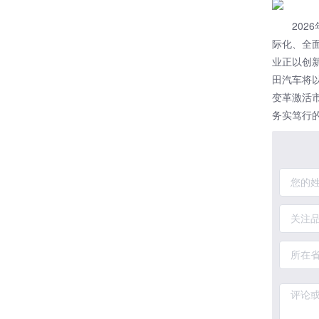
20
际化、全
业正以创
田汽车将
变革激活
务实笃行