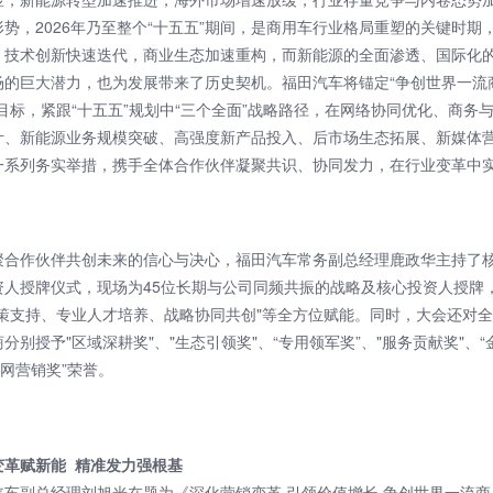
势，2026年乃至整个“十五五”期间，是商用车行业格局重塑的关键时期
，技术创新快速迭代，商业生态加速重构，而新能源的全面渗透、国际化
场的巨大潜力，也为发展带来了历史契机。福田汽车将锚定“争创世界一流
目标，紧跟“十五五”规划中“三个全面”战略路径，在网络协同优化、商务
计、新能源业务规模突破、高强度新产品投入、后市场生态拓展、新媒体
一系列务实举措，携手全体合作伙伴凝聚共识、协同发力，在行业变革中
。
聚合作伙伴共创未来的信心与决心，福田汽车常务副总经理鹿政华主持了
资人授牌仪式，现场为45位长期与公司同频共振的战略及核心投资人授牌
政策支持、专业人才培养、战略协同共创"等全方位赋能。同时，大会还对
分别授予"区域深耕奖"、"生态引领奖"、“专用领军奖”、"服务贡献奖"、
联网营销奖”荣誉。
变革赋新能 精准发力强根基
汽车副总经理刘旭光在题为《深化营销变革 引领价值增长 争创世界一流商