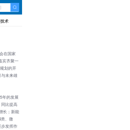
技术
年会在国家
嘉宾齐聚一
”规划的开
果与未来雄
5年的发展
，同比提高
增长；新能
N类、微
逐步发挥作