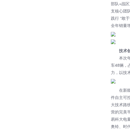
部队+战
支核心团
践行 “敢
全年销量
技术
本次
车48辆，
力，以技
在新
件自主可
大技术路
营的完美
易科大电
奥铃、时