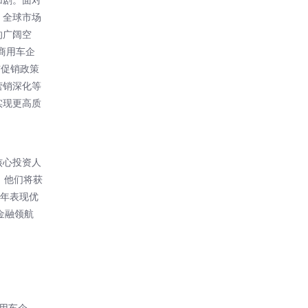
，全球市场
的广阔空
商用车企
与促销政策
营销深化等
实现更高质
核心投资人
，他们将获
全年表现优
“金融领航
用车企