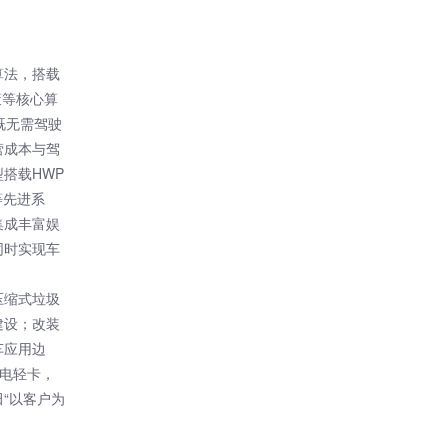
算法，搭载
策等核心算
既无需驾驶
营成本与驾
搭载HWP
等先进系
集成丰富娱
同时实现车
压缩式垃圾
建设；改装
车应用边
换电轻卡，
“以客户为