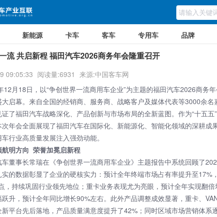
新能源
卡车
客车
专用车
品牌
一流 共启新程 福田汽车2026商务年会隆重召开
9 09:05:33
阅读量:6931
来源:中国客车网
5年12月18日，以“争创世界一流商用车企业”为主题的
福田汽车2
026商务
盛大启幕。来自全国的经销商、服务商、战略客户及媒体代表等3000余名
见证了福田汽车战略深化、产品创新与市场布局的全新蓝图。作为“十五五
本次年会全面展现了福田汽车在国际化、新能源化、智能化领域的深耕成
用车行业高质量发展注入强劲动能。
领航明方向 荣誉加冕启新程
汽车董事长常瑞在《争创世界一流商用车企业》主题报告中系统回顾了202
扎实的数据彰显了企业的硬核实力：预计全年终端市场占有率提升至17%
百分点，持续巩固行业领先地位；重卡业务表现尤为亮眼，预计全年实现翻倍
幅跃升，预计全年同比增长90%左右。此外产品调整成效显著，重卡、VA
全新平台先后落地，产品质量满意度提升了42%；同时区域市场营销体系