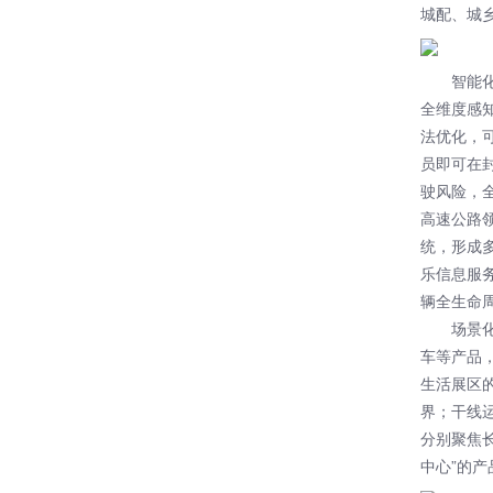
城配、城
智能
全维度感知
法优化，
员即可在
驶风险，
高速公路领
统，形成
乐信息服
辆全生命
场景
车等产品
生活展区
界；干线
分别聚焦
中心”的产