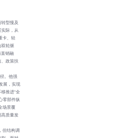
商转型慢及
展实际，从
重卡、轻
动双轮驱
与直销融
信、政策扶
路径。他强
量发展，实现
移推进“全
心零部件纵
全场景覆
期高质量发
，但结构调
加剧。面对