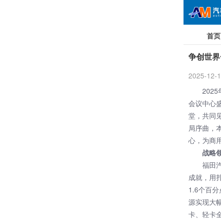
首页
争创世界
2025-12-1
202
会议中心
堂，共同
局序曲，
心，为商
战略
福田
成就，用
1.6个
源实现大
卡、轻卡