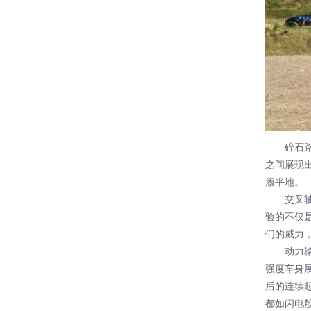
碎石路段
之间展现
履平地。
交叉轴路
验的不仅
们的威力
动力输送
强度车身
后的连续
都如闪电