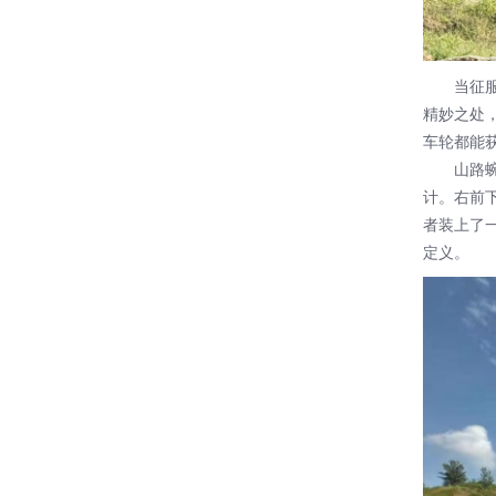
当征服了
精妙之处
车轮都能
山路蜿蜒
计。右前
者装上了
定义。