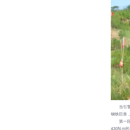
当引擎轰
钢铁巨兽，
第一段连
430N