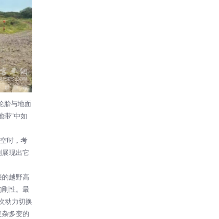
轮胎与地面
地带"中如
空时，考
刻展现出它
接的越野高
的刚性。最
次动力切换
复杂多变的