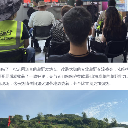
了一批志同道合的越野发烧友、改装大咖的专业越野交流盛会，依维
期开展后就收获了一致好评，参与者们纷纷称赞欧霸·山海卓越的越野能力
动现场，这份热情依旧如火如荼地燃烧着，甚至比首期更加炽热。