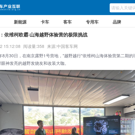
新能源
卡车
客车
专用车
品牌
：依维柯欧霸·山海越野体验营的极限挑战
2 15:12:08
阅读量:358
来源:中国客车网
8月30日，在南京露野1号营地，"越野越行"依维柯山海体验营第二期的
群眼神发亮的越野发烧友和改装大咖。