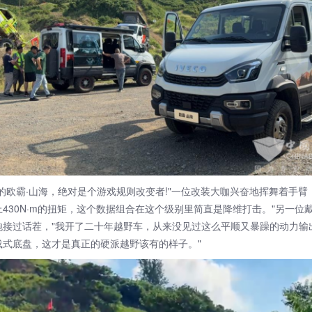
霸·山海，绝对是个游戏规则改变者!"一位改装大咖兴奋地挥舞着手臂，"
430N·m的扭矩，这个数据组合在这个级别里简直是降维打击。"另一位
炮接过话茬，"我开了二十年越野车，从来没见过这么平顺又暴躁的动力输
载式底盘，这才是真正的硬派越野该有的样子。"