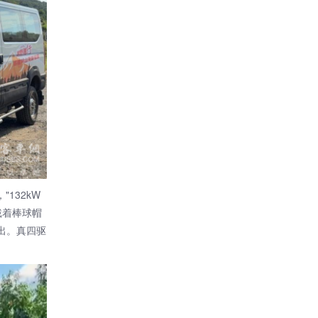
132kW
戴着棒球帽
出。真四驱