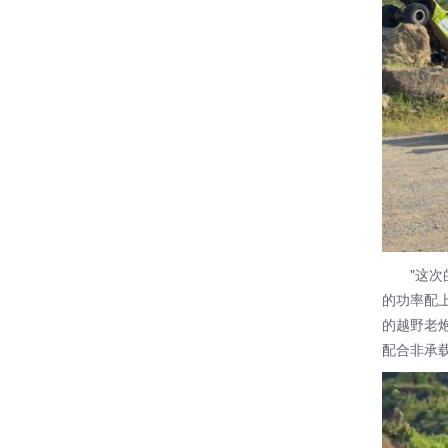
"这次的欧
的功率配上
的越野老
配合非承