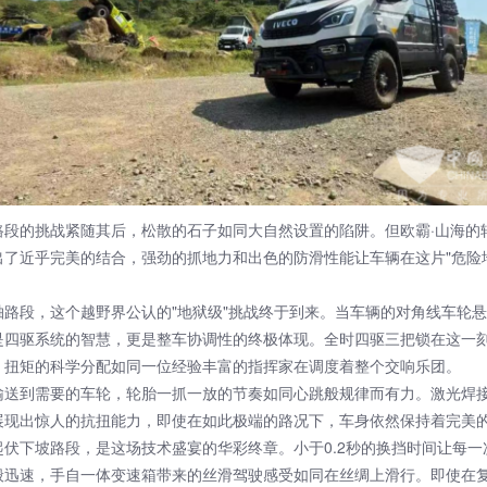
的挑战紧随其后，松散的石子如同大自然设置的陷阱。但欧霸·山海的
出了近乎完美的结合，强劲的抓地力和出色的防滑性能让车辆在这片"危险
段，这个越野界公认的"地狱级"挑战终于到来。当车辆的对角线车轮悬
是四驱系统的智慧，更是整车协调性的终极体现。全时四驱三把锁在这一
，扭矩的科学分配如同一位经验丰富的指挥家在调度着整个交响乐团。
到需要的车轮，轮胎一抓一放的节奏如同心跳般规律而有力。激光焊
展现出惊人的抗扭能力，即使在如此极端的路况下，车身依然保持着完美
起伏下坡路段，是这场技术盛宴的华彩终章。小于0.2秒的换挡时间让每一
般迅速，手自一体变速箱带来的丝滑驾驶感受如同在丝绸上滑行。即使在