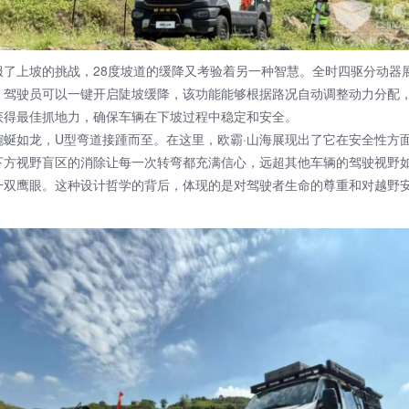
上坡的挑战，28度坡道的缓降又考验着另一种智慧。全时四驱分动器
，驾驶员可以一键开启陡坡缓降，该功能能够根据路况自动调整动力分配
获得最佳抓地力，确保车辆在下坡过程中稳定和安全。
如龙，U型弯道接踵而至。在这里，欧霸·山海展现出了它在安全性方
下方视野盲区的消除让每一次转弯都充满信心，远超其他车辆的驾驶视野
一双鹰眼。这种设计哲学的背后，体现的是对驾驶者生命的尊重和对越野