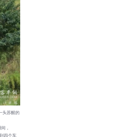
一头苏醒的
瞬间，
配到四个车