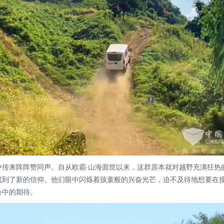
来阵阵赞同声。自从欧霸·山海面世以来，这群原本就对越野充满狂热
找到了新的信仰。他们眼中闪烁着孩童般的兴奋光芒，迫不及待地想要在
心中的期待。