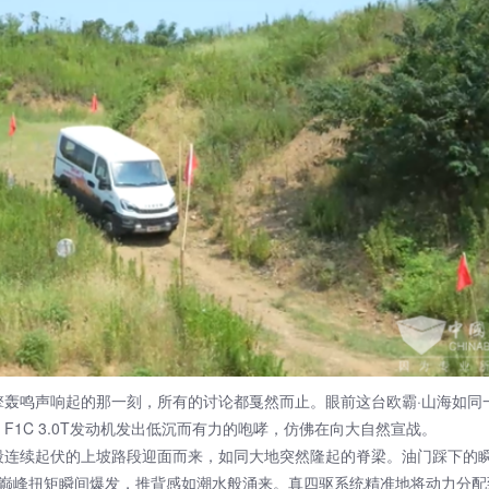
鸣声响起的那一刻，所有的讨论都戛然而止。眼前这台欧霸·山海如同
F1C 3.0T发动机发出低沉而有力的咆哮，仿佛在向大自然宣战。
续起伏的上坡路段迎面而来，如同大地突然隆起的脊梁。油门踩下的
·m的巅峰扭矩瞬间爆发，推背感如潮水般涌来。真四驱系统精准地将动力分