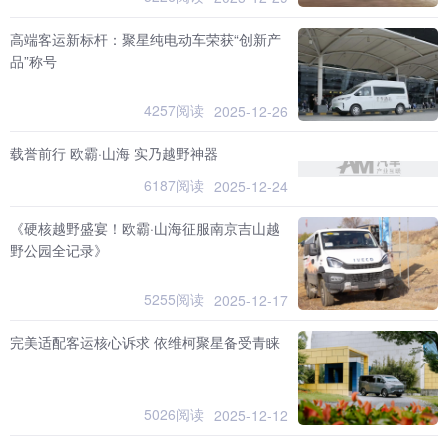
高端客运新标杆：聚星纯电动车荣获“创新产
品”称号
4257阅读
2025-12-26
载誉前行 欧霸·山海 实乃越野神器
6187阅读
2025-12-24
《硬核越野盛宴！欧霸·山海征服南京吉山越
野公园全记录》
5255阅读
2025-12-17
完美适配客运核心诉求 依维柯聚星备受青睐
5026阅读
2025-12-12