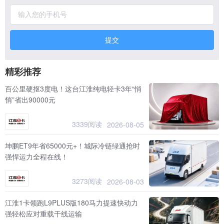
提交
精彩推荐
百公里硬抠3度电！这台江淮纯电轻卡3年“悄
悄”省出90000元
3339阅读
2026-08-05
坤鹏ET9年省65000元+！城际冷链绿通抢时
强悍运力全程在线！
3273阅读
2026-08-03
江淮1卡领跑L9PLUS版180马力提速快动力
强轻松应对重载干线运输