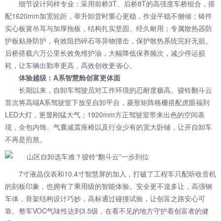
细节设计同样专业：采用前桥3T、后桥8T的高强度车桥组合，搭
配1620mm加宽轮距，举升卸货时重心更稳，作业平稳不侧倾；铸件
实心板簧吊耳与加厚拖板，结构扎实坚固、经久耐用；专属散热器防
护板贴身防护，有效阻挡碎石等异物撞击，保护散热系统完好无损。
后桥搭载六万公里长效免维护油，大幅降低保养频次，减少停运损
耗，让车辆出勤率更高，高效创收更省心。
体验越级：A系智慧舱创富更体面
长期以来，自卸车驾驶员对工作环境的忍耐度极高。骏铃翻斗云
首次将高端A系驾驶室下放至自卸平台，菱形矩阵格栅搭配虎眼福到
LED大灯，更显刚猛大气；1920mm方正驾驶室带来出色的空间表
现，全包内饰、气囊减震座椅以及行业少有的宽大卧铺，让开自卸车
不再是煎熬。
7寸液晶仪表和10.4寸智慧屏的加入，打破了工程车只配听收音机
的刻板印象，也拥有了乘用级的智能体验。安全更不遑多让，高强钢
车体，骨架结构设计巧妙，高标通过碰撞试验，让创富之路安心可
靠。整车VOC气味性达到3.5级，在看不见的地方守护着创富者的健