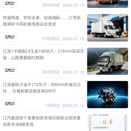
3689阅读
2026-07-17
快递商超、穿街走巷、短途城际……江淮新
能源轻卡四款换电新品全拿捏
3786阅读
2026-07-15
江淮1卡领跑L9玉柴190动力：216mm双层车
架，山路重载能扛能跑
3695阅读
2026-07-15
江淮骏铃大金牛172马力：500mm栏板后立
柱 ，合规标载还能多装200斤
149阅读
2026-07-14
江汽集团首个质量创新类项目斩获全国质量
创新专业Ⅱ级奖项