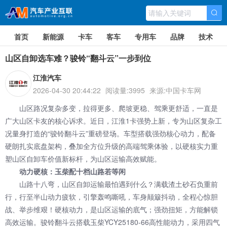
首页
新能源
卡车
客车
专用车
品牌
技术
山区自卸选车难？骏铃“翻斗云”一步到位
江淮汽车
2026-04-30 20:44:22
阅读量:3995
来源:中国卡车网
山区路况复杂多变，拉得更多、爬坡更稳、驾乘更舒适，一直是
广大山区卡友的核心诉求。近日，
江淮1卡
强势上新，专为山区复杂工
况量身打造的“骏铃翻斗云”重磅登场。车型搭载强劲核心动力，配备
硬朗扎实底盘架构，叠加全方位升级的高端驾乘体验，以硬核实力重
塑山区自卸车价值新标杆，为山区运输高效赋能。
动力硬核：玉柴配十档山路若等闲
山路十八弯，山区自卸运输最怕遇到什么？满载渣土砂石负重前
行，行至半山动力疲软，引擎轰鸣嘶吼，车身颠簸抖动，全程心惊胆
战、举步维艰！硬核动力，是山区运输的底气；强劲扭矩，方能解锁
高效运输。骏铃翻斗云搭载玉柴YCY25180-66高性能动力，采用四气