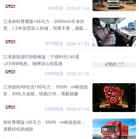
184阅读
2026-07-24
江淮帅铃尊耀版195马力：2090mm车身外
宽，1.2米加宽双人卧铺，驾乘不累，满载而
归
3579阅读
2026-07-24
江淮新能源ES9驭峰版：宁德时代140度
+270kW电机，驰骋深山创富路
3348阅读
2026-07-20
江淮骏铃A9坦克195马力： 550N・m峰值扭
矩，300L大油箱，快跑少停，满载稳赚
3385阅读
2026-07-20
帅铃尊耀版195马力：550N・m峰值扭矩，
满载轻松跑城际