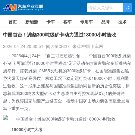
首页
新能源
卡车
客车
专用车
品牌
技术
中国首台！潍柴300吨级矿卡动力通过18000小时验收
2026-04-24 20:30:51
阅读量:3627
来源:中国卡车网
2026年4月24日，“自主可控超越引领——中国首台300吨级‘
潍柴
心’矿卡可靠运行18000小时里程碑”见证活动在内蒙古鄂尔多斯准格尔
旗举行。搭载潍柴12M55发动机的300吨级矿卡，在国能准能集团黑
岱沟露天煤矿高强度、极端工况下稳定运行突破18000小时，顺利通
过验收。这一成果是潍柴与国能准能集团协同创新的历史性突破，标
志着我国300吨级大型矿卡动力总成自主可控实现从0到1的关键跨
越，为保障国家能源产业链安全、推动中国矿山动力装备高质量发展
写下重要一页。
18000小时“大考”