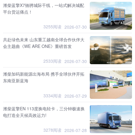
潍柴蓝擎X7驰骋城际干线，一站式解决城配
平台货运痛点！
3255阅读
2026-07-30
共赴绿色未来 山东重工越南全球合作伙伴大
会主题曲《WE ARE ONE》重磅首发
2533阅读
2026-07-30
潍柴加码新能源出海布局 携手全球伙伴开拓
东南亚新蓝海
3334阅读
2026-07-29
潍柴蓝擎EN 113度换电轻卡，三分钟极速换
电打造全天候高效运力!
3278阅读
2026-07-28