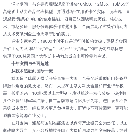
活动期间，与会嘉宾现场观摩了潍柴16M33、12M55、16M55等
高端矿山动力产品代表机型，并通过2台在用矿卡的实际工况表现，直
观感受“潍柴心”动力的稳定性能。项目团队围绕研发历程、核心技
术、市场验证、服务保障体系作专题汇报，全面展现了潍柴矿山动力
从技术突破到全生命周期守护的实力。
评审专家表示，18000小时不仅是运行时长的突破，更是潍柴国
产矿山动力从“样品”到“产品”、从“产品”到“商品”的市场化成熟标志，
实现了300吨级国产大型矿卡动力总成自主可控零的突破。
十年突围与全面超越
从技术追赶到国际一流
我国是全球露天煤矿开采量第一大国，也是全球重型矿山装备品
牌激烈角逐的竞技场。然而，大型矿山动力科技含量和产业壁垒极
高，长期以来，100吨级以上大型矿卡发动机这一核心装备，被少数
几个外资品牌牢牢占据，自主品牌市场占比几乎为零。进口设备不仅
采购成本高昂，维修保养更是负担巨大，而诸多不可控因素，更可能
威胁国家能源产业安全。
面对困局，潍柴与国能准能集团以保障产业链安全为己任，以国
家战略为导向，义不容辞地拉开国产大型矿用动力的突围序幕，经过