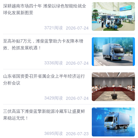
深耕越南市场四十年 潍柴以绿色智能绘就全
球化发展新图景
3721阅读
2026-07-24
至高补贴7万元，潍柴蓝擎助力卡友降本增
效、抢抓发展机遇！
3336阅读
2026-07-24
山东省国资委召开省属企业上半年经济运行
分析会议
3429阅读
2026-07-24
三伏高温下潍柴蓝擎新能源冷藏车让盛夏鲜
果稳运无忧！
3695阅读
2026-07-23