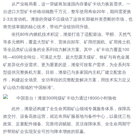
从产业格局看，这一突破将加速国内存量矿卡动力换装需求。一
台进口大型矿卡价格动辄数千万元，整车使用寿命20年，期间需更换
2-3次发动机。潍柴的突破不仅撬动了这块长期被外资垄断的市场，也
将凭借掌握的核心技术，带动产业链协同升级。
依托80年内燃机技术积淀，潍柴打造了适配柴油、甲醇、天然气
等多元燃料，覆盖大型矿卡、宽体自卸车、矿用挖掘机、矿用推土机
等全品类矿山设备的全系列动力解决方案。其中，矿卡动力覆盖100
吨—400吨全吨位，可满足大型、超大型露天煤矿、铁矿与有色金属
矿差异化作业需求。更为重要的是，潍柴可按客户需求，为全系列车
型提供完整换机方案。目前，潍柴已与多家国内主机厂建立配套合
作，构建起全场景、全功率段的完整配套解决方案，用技术实力定义
矿山动力领域的“中国标准”。
此外，潍柴还构建了全生命周期矿山领域专属服务体系，保障高
效交付、设备高效运营，就近布局矿服基地与备件中心，以最优三包
政策、足量配件储备、完善培训赋能、灵活保障体系、全生命周期守
护帮助矿企实现安全可控与降本增效的双赢。