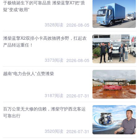
于极镜诞生下的可靠品质 潍柴蓝擎X7把“质
疑”变成“敢用”
3528阅读
2026-08-05
潍柴蓝擎X2双排小卡高效驰骋乡野，扛起农
产品转运重任！
3373阅读
2026-08-05
越南“电力合伙人”点赞潍柴
3187阅读
2026-07-31
百万公里无大修的信赖，潍柴守护西北客运
可靠出行
3520阅读
2026-07-31