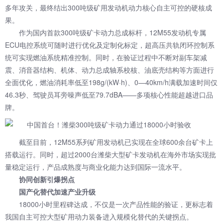
多年攻关，最终结出300吨级矿用发动机动力核心自主可控的硬核成
果。
作为国内首款300吨级矿卡动力总成标杆，12M55发动机专属
ECU电控系统可随时进行优化及定制化标定，超高压共轨闭环控制系
统可实现燃油系统精准控制。同时，在验证过程中不断对副车架减
震、消音器结构、机体、动力总成轴系校核、油底壳结构等方面进行
全面优化，燃油消耗率低至198g/(kW·h)、0—40km/h满载加速时间仅
46.3秒、驾驶员耳旁噪声低至79.7dBA——多项核心性能超越进口品
牌。
截至目前，12M55系列矿用发动机已实现在全球600余台矿卡上
搭载运行。同时，超过2000台潍柴大型矿卡发动机在海外市场实现批
量稳定运行，产品成熟度与商业化能力达到国际一流水平。
协同创新引爆拐点
国产化替代加速产业升级
18000小时里程碑达成，不仅是一次产品性能的验证，更标志着
我国自主可控大型矿用动力装备进入规模化替代的关键拐点。