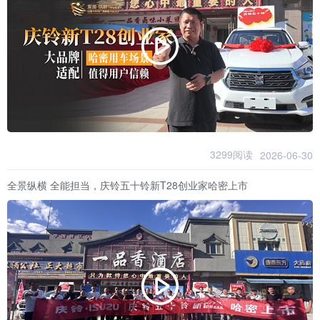
3299阅读
2026-06-30
全景纵横 全能担当，庆铃五十铃新T28创业家哈密上市