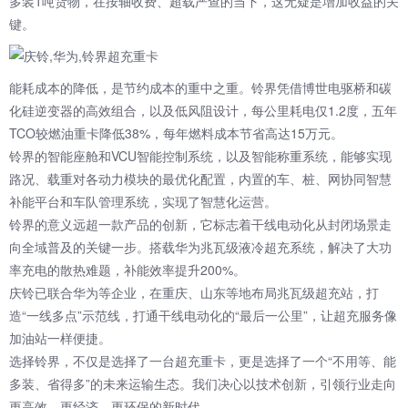
多装1吨货物，在按轴收费、超载严查的当下，这无疑是增加收益的关
键。
能耗成本的降低，是节约成本的重中之重。铃界凭借博世电驱桥和碳
化硅逆变器的高效组合，以及低风阻设计，每公里耗电仅1.2度，五年
TCO较燃油重卡降低38%，每年燃料成本节省高达15万元。
铃界的智能座舱和VCU智能控制系统，以及智能称重系统，能够实现
路况、载重对各动力模块的最优化配置，内置的车、桩、网协同智慧
补能平台和车队管理系统，实现了智慧化运营。
铃界的意义远超一款产品的创新，它标志着干线电动化从封闭场景走
向全域普及的关键一步。搭载华为兆瓦级液冷超充系统，解决了大功
率充电的散热难题，补能效率提升200%。
庆铃已联合华为等企业，在重庆、山东等地布局兆瓦级超充站，打
造“一线多点”示范线，打通干线电动化的“最后一公里”，让超充服务像
加油站一样便捷。
选择铃界，不仅是选择了一台超充重卡，更是选择了一个“不用等、能
多装、省得多”的未来运输生态。我们决心以技术创新，引领行业走向
更高效、更经济、更环保的新时代。