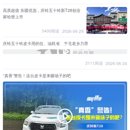
高质超值 东疆优选，庆铃五十铃新T28创业
家哈密上市
3400阅读
2026-06-29
庆铃五十铃皮卡用的住、油耗省，东北老乡力荐
3111阅读
2026-06-24
“真香”警告！这台皮卡是来砸场子的吧