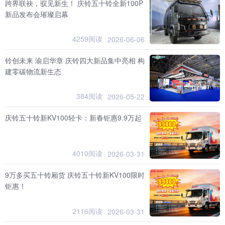
跨界联袂，驭见新生！ 庆铃五十铃全新100P
新品发布会璀璨启幕
4259阅读
2026-06-06
铃创未来 渝启华章 庆铃四大新品集中亮相 构
建零碳物流新生态
384阅读
2026-05-22
庆铃五十铃新KV100轻卡：新春钜惠9.9万起
4010阅读
2026-03-31
9万多买五十铃厢货 庆铃五十铃新KV100限时
钜惠！
2116阅读
2026-03-31