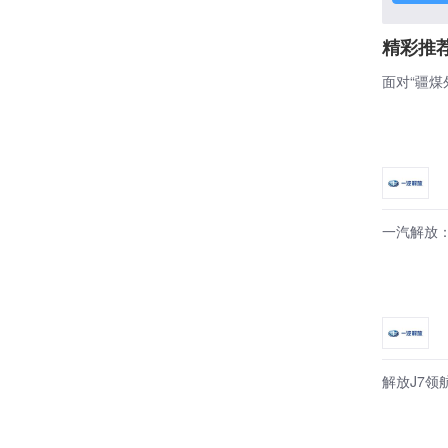
精彩推
面对“疆煤
一汽解放
解放J7领