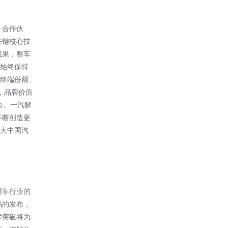
、合作伙
关键核心技
成果，整车
力始终保持
卡终端份额
，品牌价值
命。一汽解
不断创造更
强大中国汽
用车行业的
品的发布，
术突破将为