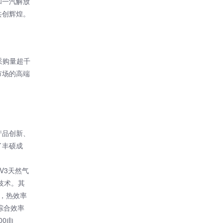
和一汽解放
共创辉煌。
采购量超千
市场的高端
产品创新、
了丰硕成
SV3天然气
心技术。其
，热效率
桥综合效率
00由