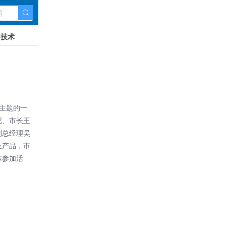
技术
为主题的
一
记、市长王
副总经理吴
及产品，市
体参加活