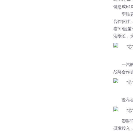
键总成B1
李胜
合作伙伴
着“中国
济增长，
一汽
战略合作
发布
澎湃
研发投入