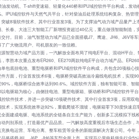
V1柴油发动机、T-shift变速箱、轻量化440桥和IPU域控软件平台构成，发
0%。IPU域控软件与天然气共平台，针对柴油后处理系统结构复杂、热管
，突破8项软件技术、其中行业首发3项。为了支撑油气动力域产品量产上
锡、长春、大连三大智能工厂新增投资超过40亿元，重点做强智能制造，
交付。目前，油气智慧动力域产品已全面搭载J7、鹰途、JH6、J6V等
得了广大物流用户、司机朋友的一致信赖。
能源智慧动力域产品方面，一汽解放全面布局了纯电E平台、混动H平台、
，李胜本次重点发布ER260、EE270两款纯电E平台动力域产品。ER26
由单包底挂电池、重型电驱桥和IPU域控软件平台构成，共包含20项核心
硬件方面，行业首发技术6项，电驱桥突破高效油冷扁线电机技术，实现90
90%，电驱桥综合效率达到90.6%。域控软件方面，独有智能可靠、智
70以电驱箱为核心，由侧挂电池、重型电驱箱、驱动桥和IPU域控软件平
0域控软件技术，并进一步突破10项硬件技术、其中行业首发3项，应用双
耦技术，实现系统效率达92%，重载爬坡不溜坡，电驱箱零下30度快速启
已全面建成电驱、电池系统的全链条自主生产能力，创新多工况模拟下线
自动判别系统，打造最优产品品质。一汽解放高度重视后市场生态合作，
盖充换电运营、车电分离、整车租赁等业务的新能源解决方案公司。今年
品将搭载J6L、J6P、JH6等车型全面上市，实现百公里电耗领先行业5