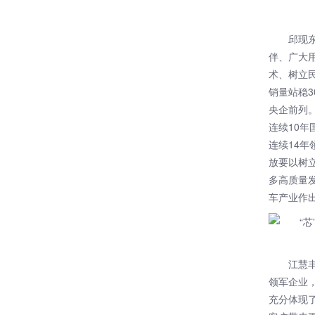
邱现
伴、广大
术、树立
销量站稳
央企前列
连续10
连续14
放要以树
多高质量
车产业作
江慧
领军企业
充分体现