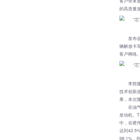
客户带来
的高质量
发布
辆解放卡
客户网络
李胜
技术创新
果，本次
在油气
发动机、T
中，在硬
达到42.
98.1%