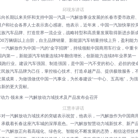
邱现东讲话
东向长期以来关怀和支持中国一汽及一汽解放事业发展的长春市委市政府
用户和社会各界人士表示衷心感谢。他表示，近年来，中国一汽加快掌控
民族汽车品牌、打造世界一流企业，战略转型和高质量发展取得新进步新
300万辆级以上台阶，自主品牌销量、新能源汽车销量持续上升，盈利能
。一汽解放作为中国一汽的“金字招牌”，持续领航中国商用车行业，中重
年国内第一，新能源汽车销量连续3年翻倍增长，创新能力连续8年业界第一
年领跑行业。建设汽车强国、制造强国，是中国一汽不变的初心、必担的使
立民族汽车品牌为己任，掌控核心技术、打造卓越产品、提供极致服务，
发展成果，为做强做优中国一汽事业，为长春建设“一中心、五高地”，为
出新的更大贡献。
江慧丰讲话
丰对一汽解放动力域技术的突破表示祝贺，他表示，一汽解放作为中国商
，承载着长春这座汽车城的深厚底色。一汽解放智慧动力域新技术、新产
了一汽解放正向着高端化、绿色化、智能化不断发展的态势，相信这些技