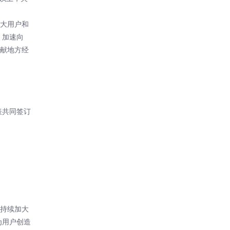
广大用户和
，加速向
贡献地方经
表共同签订
，持续加大
为用户创造