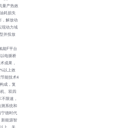
动机量产热效
理油耗损失
市，解放动
实现动力域
车型并投放
氢能F平台
0以电驱桥
技术成果，
%以上效
能节能技术4
台构成，复
电机、双四
车不限速，
检测系统和
与宁德时代
，新能源智
%以上，关