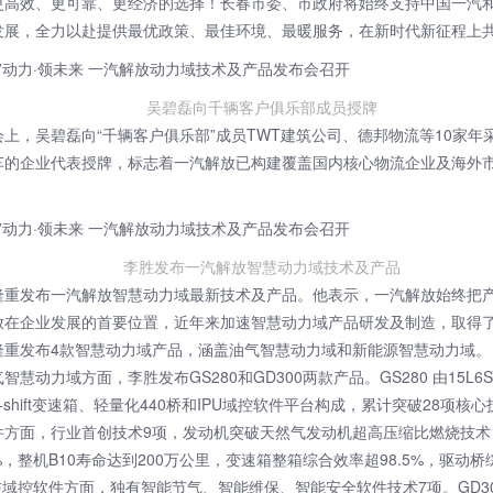
更高效、更可靠、更经济的选择！长春市委、市政府将始终支持中国一汽
发展，全力以赴提供最优政策、最佳环境、最暖服务，在新时代新征程上
吴碧磊向千辆客户俱乐部成员授牌
会上，吴碧磊向“千辆客户俱乐部”成员TWT建筑公司、德邦物流等10家年
车的企业代表授牌，标志着一汽解放已构建覆盖国内核心物流企业及海外
。
李胜发布一汽解放智慧动力域技术及产品
隆重发布一汽解放智慧动力域最新技术及产品。他表示，一汽解放始终把
放在企业发展的首要位置，近年来加速智慧动力域产品研发及制造，取得
隆重发布4款智慧动力域产品，涵盖油气智慧动力域和新能源智慧动力域。
智慧动力域方面，李胜发布GS280和GD300两款产品。GS280 由15L6
-shift变速箱、轻量化440桥和IPU域控软件平台构成，累计突破28项核
件方面，行业首创技术9项，发动机突破天然气发动机超高压缩比燃烧技术
5%，整机B10寿命达到200万公里，变速箱整箱综合效率超98.5%，驱动
，在域控软件方面，独有智能节气、智能维保、智能安全软件技术7项。GD3