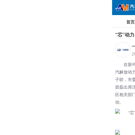
首页
“芯”动
2
在新中
汽解放
动
子联，市
碧磊出席
区相关部
动。