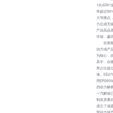
13L6D
率超过5
大等痛点
力总成无
产品高品质
市场，赢
在新
动力域产品
为核心，
其中，在
率占比超过
项。EE2
用ER26
挡动力解
一汽解放
制造质量
成立了涵
慧动力域产