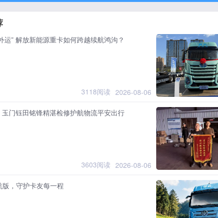
荐
外运” 解放新能源重卡如何跨越续航鸿沟？
3118阅读
2026-08-06
：玉门钰田铭锋精湛检修护航物流平安出行
3603阅读
2026-08-06
航版，守护卡友每一程