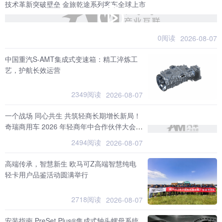
技术革新突破壁垒 金旅乾途系列客车全球上市
0阅读
2026-08-07
中国重汽S-AMT集成式变速箱：精工淬炼工
艺，护航长效运营
2349阅读
2026-08-07
一个战场 同心共生 共筑轻商长期增长新局！
奇瑞商用车 2026 年轻商年中合作伙伴大会隆
重召开
2494阅读
2026-08-07
高端传承，智慧新生 欧马可Z高端智慧纯电
轻卡用户品鉴活动圆满举行
2718阅读
2026-08-07
安装指南 PreSet Plus®集成式轴头螺母系统