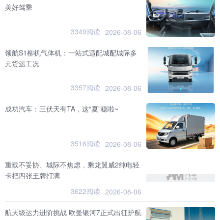
美好驾乘
3349阅读
2026-08-06
领航S1柳机气体机：一站式适配城配城际多
元货运工况
3357阅读
2026-08-06
成功汽车：三伏天有TA，这“夏”稳啦~
3516阅读
2026-08-06
重载不妥协、城际不焦虑，乘龙翼威2纯电轻
卡把四张王牌打满
3622阅读
2026-08-06
航天级运力进阶挑战 欧曼银河7正式出征护航