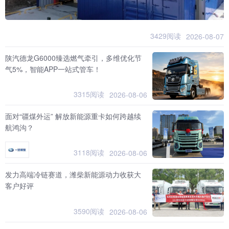
3429阅读
2026-08-07
陕汽德龙G6000臻选燃气牵引，多维优化节
气5%，智能APP一站式管车！
3315阅读
2026-08-06
面对“疆煤外运” 解放新能源重卡如何跨越续
航鸿沟？
3118阅读
2026-08-06
发力高端冷链赛道，潍柴新能源动力收获大
客户好评
3590阅读
2026-08-06