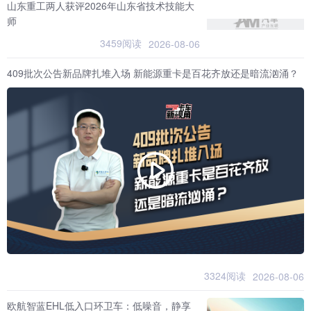
山东重工两人获评2026年山东省技术技能大
师
3459阅读
2026-08-06
409批次公告新品牌扎堆入场 新能源重卡是百花齐放还是暗流汹涌？
3324阅读
2026-08-06
欧航智蓝EHL低入口环卫车：低噪音，静享