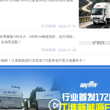
3729阅读
2026-07-31
铃尊耀版195马力：550N·m峰值扭矩，动力强劲，
，全场景适配！
3296阅读
2026-07-30
不挑路！江淮新能源行业首发172度单包中置大电量轻卡！