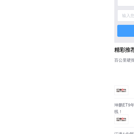
精彩推
百公里硬抠
坤鹏ET9
线！
江淮1卡领