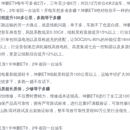
坤鹏ET9每年可多省2万+，三年至少省6万；对比12万价位4米2油车，坤
5万+，2年省回一台油车！开电车想多省多赚？坤鹏ET9绝对给你不一样的
里程提升100多公里，多跑等于多赚
车跑运输的另一大痛点，就是续航问题，单子多，车跑不了也是白搭。坤鹏
形车身造型，风阻系数低至0.33Cd，续航里程直接提升15%以上；行业
行单包恒温电池以及双枪超充的搭配，让SOC20%-80%的补能仅需18m
%以上；行业首创液态涡轮扁线高效电机、高度集成七合一控制器以及多源
加持，更是让续航综合提升12%以上。
同电量新能源轻卡，坤鹏ET9续航里程提升100公里以上，运输半径扩大3
统统拿下，多跑一趟不在话下。
品质超长质保，少修等于多赚
最怕维修，不仅费时费精力，维修成本还很高。坤鹏ET9进行了全工况10
确保产品高可靠性；拥有严苛路试标准，进行总重9T满载验证，可靠性极
/山路/高环路试及台架验证标准，整车等效可靠性里程60万公里行业领先
。