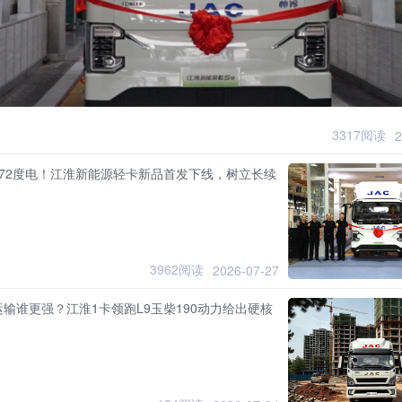
3317阅读
2
172度电！江淮新能源轻卡新品首发下线，树立长续
3962阅读
2026-07-27
输谁更强？江淮1卡领跑L9玉柴190动力给出硬核