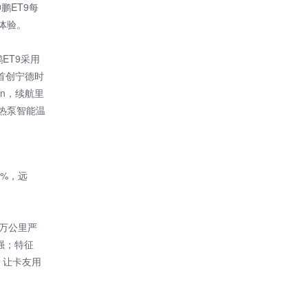
鹏ET9每
体验。
ET9采用
首创宁德时
in，续航里
热泵智能温
0%，远
0万公里严
强；特征
，让卡友用