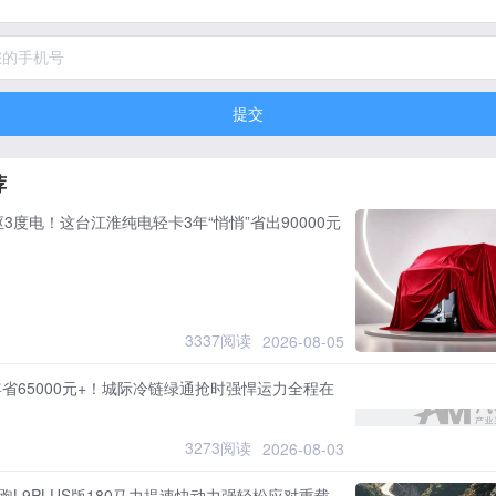
提交
荐
3度电！这台江淮纯电轻卡3年“悄悄”省出90000元
3337阅读
2026-08-05
年省65000元+！城际冷链绿通抢时强悍运力全程在
3273阅读
2026-08-03
跑L9PLUS版180马力提速快动力强轻松应对重载