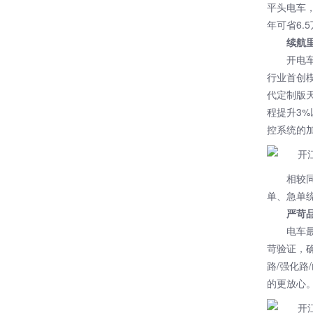
平头电车，
年可省6.
续航
开电
行业首创楔
代定制版天
程提升3
控系统的
相较
单、急单
严苛
电车
苛验证，
路/强化路
的更放心