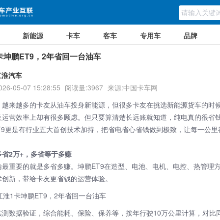
新能源
卡车
客车
专用车
品牌
卡坤鹏ET9，2年省回一台油车
江淮汽车
026-05-07 15:28:55
阅读量:3967
来源:中国卡车网
，越来越多的卡友从油车投身新能源，但很多卡友在挑选新能源货车的时
及运营效率上却有很多顾虑。但只要算清楚长远账就知道，纯电真的很省
T9更是有行业五大首创技术加持，把省电省心省钱做到极致，让每一公里
多省2万+，多省等于多赚
输最重要的就是多省多赚。坤鹏ET9在造型、电池、电机、电控、热管理
术创新，带给卡友更省钱的运营体验。
实测数据验证，综合能耗、保险、保养等，按年行驶10万公里计算，对比同