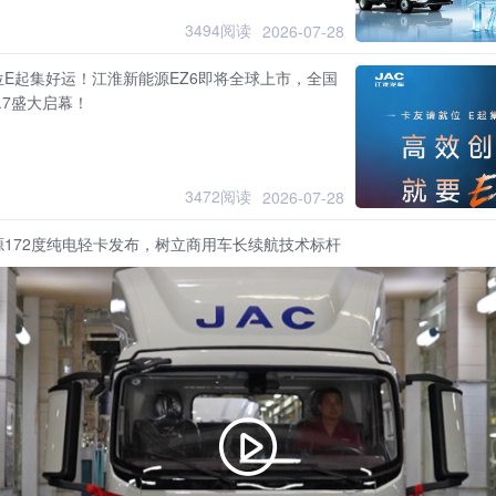
3494阅读
2026-07-28
位E起集好运！江淮新能源EZ6即将全球上市，全国
.7盛大启幕！
3472阅读
2026-07-28
源172度纯电轻卡发布，树立商用车长续航技术标杆