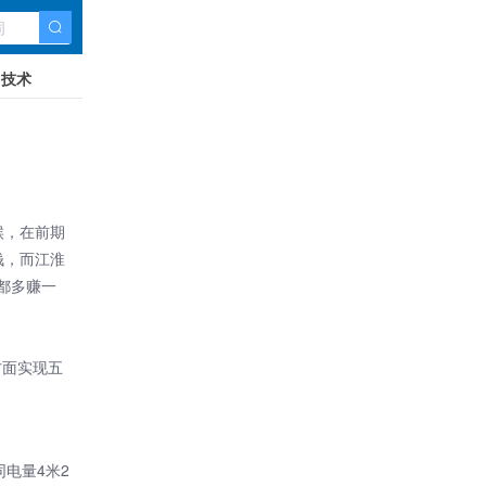
技术
候，在前期
钱，而
江淮
都多赚一
方面实现五
电量4米2