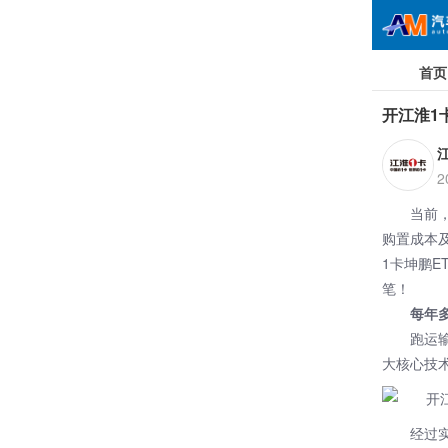
首页
开江淮1
2
当前
购置成本
1卡
坤鹏E
笔！
每年
跑运
大核心技
经过