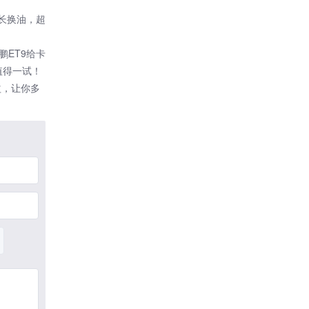
桥长换油，超
ET9给卡
值得一试！
益，让你多