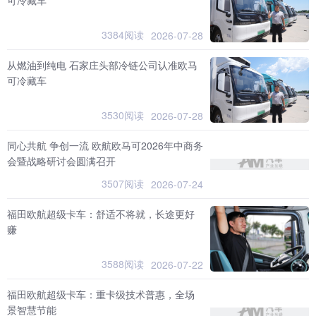
3384阅读
2026-07-28
从燃油到纯电 石家庄头部冷链公司认准欧马
可冷藏车
3530阅读
2026-07-28
同心共航 争创一流 欧航欧马可2026年中商务
会暨战略研讨会圆满召开
3507阅读
2026-07-24
福田欧航超级卡车：舒适不将就，长途更好
赚
3588阅读
2026-07-22
福田欧航超级卡车：重卡级技术普惠，全场
景智慧节能