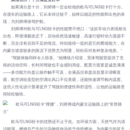
如果满分是十分，刘师傅一定会给他的欧马可LNG轻卡打十分。
在漫长的运输路上，它从未掉过链子，始终以稳定的性能和出色的表
现，为刘师傅保驾护航。
刘师傅对欧马可LNG轻卡的性能赞不绝口：“这款车动力表现相当
出色，即便满载状态下，启动依然迅速敏捷，高速行驶时动力源源不
断，完全没有后劲不足的情况。特别值得一提的是它的爬坡能力，在
内蒙古坡道较多的路况下优势尤为明显，轻松应对各种复杂地形。”
“驾驶体验同样令人惊喜。”他继续介绍道，宽体驾驶室提供了充
裕的活动空间，长时间驾驶也不会感到局促。配置方面更是诚意满满
——多功能方向盘让操作触手可及，全液晶仪表盘信息显示清晰直
观，航空涡轮造型的空调出风口不仅美观，还能快速调节舱内温度。
这些人性化设计显著提升了驾驶的便捷性和舒适性，让他的运输路变
得轻松愉快。
欧马可LNG轻卡的优势还不止于此。在环保方面，天然气作为清
洁能源，燃烧后产生的污染物排放远低于传统燃油，为内蒙古的蓝天