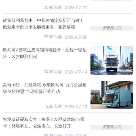
3399阅读
2026-07-21
政策红利释放中，中长途物流换新正当时！
欧航重卡助力卡友赚得更多、跑得更稳
3569阅读
2026-07-20
欧马可Z智慧生态高端纯电轻卡：远程一键预
冷，装货即刻启程
3409阅读
2026-07-14
高端同行，共赴新程 欧航欧马可“百万公里超
级英雄联盟”全球招募正式启动
228阅读
2026-07-13
实测鉴证硬核实力！资深卡友品鉴欧航H7重
卡：爬坡有劲、省油省心、长途好开
3508阅读
2026-07-09