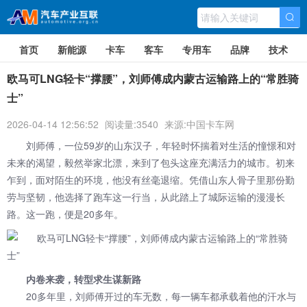
首页
新能源
卡车
客车
专用车
品牌
技术
欧马可LNG轻卡“撑腰”，刘师傅成内蒙古运输路上的“常胜骑
士”
2026-04-14 12:56:52
阅读量:3540
来源:中国卡车网
刘师傅，一位59岁的山东汉子，年轻时怀揣着对生活的憧憬和对
未来的渴望，毅然举家北漂，来到了包头这座充满活力的城市。初来
乍到，面对陌生的环境，他没有丝毫退缩。凭借山东人骨子里那份勤
劳与坚韧，他选择了跑车这一行当，从此踏上了城际运输的漫漫长
路。这一跑，便是20多年。
内卷来袭，转型求生谋新路
20多年里，刘师傅开过的车无数，每一辆车都承载着他的汗水与