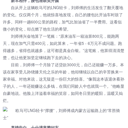
新车相伴，腰包渐鼓笑开颜
自从开上这辆欧马可的LNG轻卡，刘师傅的生活发生了翻天覆地
的变化。仅仅两个月，他就惊喜地发现，自己的腰包比开油车时鼓了
许多。同样一趟600公里的路程，加气比加油省了一半费用。这看似
微小的变化，却点燃了他生活的希望。
刘师傅兴奋地算了一笔账：“原来油车一箱油算800元，能跑两
天，现在加气只需400元，如此算来，一年省5 - 6万元不成问题。跑
得越多，省得也就越多，这可都是真金白银。”这笔账，他算得清清楚
楚，也让他更加坚定继续跑下去的决心。
目前，刘师傅一个月除了还贷款3000元，自己还能赚一万多。本
该在家享受儿孙绕膝天伦之乐的年龄，他却继续以自己的辛苦换来一
家幸福。对他来说，这无疑是一份巨大的惊喜。“像我这本该退休看孙
子的人，一年还能赚这么多钱，在我们同龄人中也就我一个。”他略显
自豪地说。他脸上洋溢着幸福的笑容，如同冬日里的暖阳，温暖又灿
烂。
真情告白，十分满意赞好车