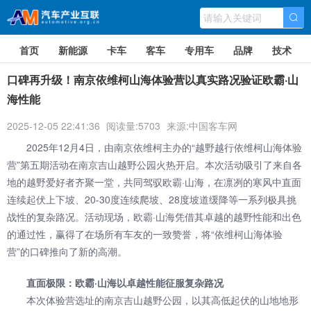
首页
新能源
卡车
客车
专用车
品牌
技术
口碑再升级！南京依维柯山海体验营以真实路况验证欧霸·山
海性能
2025-12-05 22:41:36
阅读量:5703
来源:中国客车网
2025年12月4日，由南京依维柯主办的“越野越行依维柯山海体验
营”第五期活动在南京吉山越野公园火热开启。本次活动吸引了来自各
地的越野爱好者齐聚一堂，共同驾驭欧霸·山海，在凛冽的寒风中直面
连续起伏上下坡、20-30度连续爬坡、28度坡道缓降等一系列极具挑
战性的复杂路况。活动现场，欧霸·山海凭借其卓越的越野性能和出色
的通过性，赢得了在场所有车友的一致赞誉，将“依维柯山海体验
营”的口碑推向了新的高潮。
直面极限：欧霸·山海以卓越性能征服复杂路况
本次体验营选址的南京吉山越野公园，以其高低起伏的山地地形