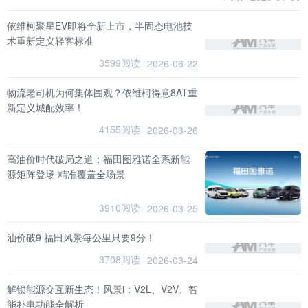
依维柯聚星EV即将全新上市，半固态电池技
术重新定义轻客标准
3599阅读
2026-06-22
物流老司机为何集体围观？依维柯得意8AT重
新定义城配效率！
4155阅读
2026-03-26
高油价时代破局之道：福田图雅诺全系新能
源矩阵登场 精准覆盖全场景
3910阅读
2026-03-25
油价破9 福田风景每公里只要9分！
3708阅读
2026-03-24
解锁能源交互新生态！风景i：V2L、V2V、智
能补电功能全解析