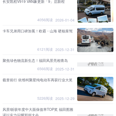
长安凯程V919 VAN象更新「9」启新程
4056阅读
2026-01-04
卡车兄弟用口碑加冕！欧霸・山海 硬核座驾
6121阅读
2025-12-31
聚焦绿色物流新生态！福田风景亮相青岛
6566阅读
2025-12-31
载誉前行 依维柯聚星纯电动车再获行业大奖
5226阅读
2025-12-29
风景i斩获年度中大面保值率TOP奖 福田图雅
诺以实力闪耀郑州大会