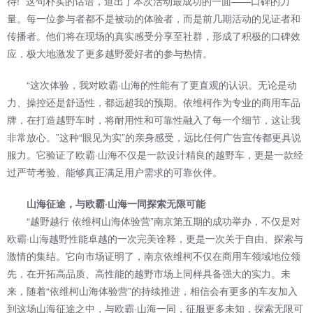
待!” 这句朴实的话语，道出了本次活动最成功的一面——口碑的力
量。每一位参与者都不是被动的体验者，而是前几期活动的见证者和
传播者。他们将在现场的真实感受分享至社群，形成了积极的口碑效
应，极大地激发了更多越野爱好者的参与热情。
“这次体验，我对欧霸·山海的性能有了更直观的认识。无论是动
力、操控还是舒适性，都远超我的预期。依维柯作为专业的商用车品
牌，在打造越野车时，将耐用性和可靠性融入了每一个细节，这让我
非常放心。”这种“眼见为实”的亲身感受，远比任何广告宣传都更具说
服力。它验证了欧霸·山海不仅是一款设计精良的越野车，更是一款经
过严苛考验、能够真正满足用户需求的可靠伙伴。
山海征途，与欧霸·山海一同探索无限可能
“越野越行 依维柯山海体验营”南京第五期的成功举办，不仅是对
欧霸·山海越野性能卓越的一次完美诠释，更是一次关于自由、探索与
激情的集结。它向市场证明了，南京依维柯不仅在商用车领域地位领
先，在开拓高品质、高性能的越野市场上同样具备强大的实力。未
来，随着“依维柯山海体验营”的持续推进，相信会有更多的车友加入
到这场山海征途之中，与欧霸·山海一同，征服更多未知，探索无限可