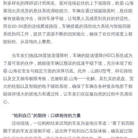
和多样化的障碍设计而闻名。面对连续起伏的上下坡路段，欧霸·山海
展现出其优异的悬挂系统调校能力。车辆在通过颠簸路面时，悬挂能
够有效吸收冲击，保持车身平稳，让驾乘人员感受到良好的舒适性。
而在20-30度的连续爬坡路段，车辆搭载的强劲动力系统与智能四驱
系统协同工作，提供了源源不断的扭矩输出，确保了在任何坡度上都
能轻松、从容地向上攀爬。
当车友们挑战28度坡道缓降时，车辆的陡坡缓降(HDC)系统成为
了最可靠的伙伴，她能使车辆以预设的低速平稳下坡，充分体现了欧
霸·山海在安全与稳定方面的深厚功底。此外，山路U型弯、碎石路段
以及交叉轴等极限考验，也被欧霸·山海一一化解。其扎实的底盘、宽
大的轮胎以及智能的电子辅助系统，确保了车辆在各种复杂地形下都
能保持强大的抓地力和通过性，让车友们在征服自然的过程中充满信
心。
“轮到自己”的期待：口碑相传的力量
活动现场，一位刚刚结束试驾的车友兴奋地分享道：“看了前四期
圈子里的车友反馈都不错，这次终于轮到自己实际体验，确实超过期