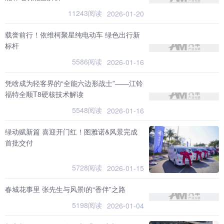
11243阅读
2026-01-20
载誉前行！依维柯聚星纯电动车 绿色出行新
标杆
5586阅读
2026-01-16
凭啥成为轻客界的“全能六边形战士”——江铃
福特全顺T8硬核技术解读
5548阅读
2026-01-16
绿动赋新篇 喜迎开门红！图雅诺&风景完成
首批交付
5728阅读
2026-01-15
春城花事里 张先生与风景i的“香伴”之路
5198阅读
2026-01-04