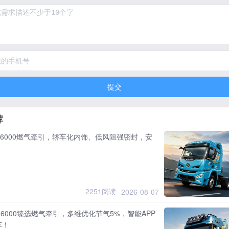
提交
荐
6000燃气牵引，轿车化内饰、低风阻强密封，安
！
2251阅读
2026-08-07
6000臻选燃气牵引，多维优化节气5%，智能APP
车！