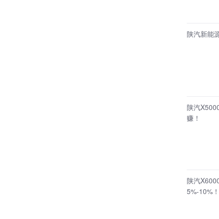
陕汽新能源
陕汽X50
赚！
陕汽X60
5%-10%