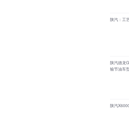
陕汽：工
陕汽德龙G
输节油车
陕汽X60