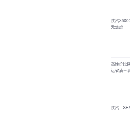
陕汽X50
无焦虑！
高性价比陕
运省油王
陕汽：SH