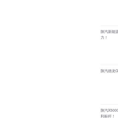
陕汽新能源
力！
陕汽德龙G
陕汽X50
利标杆！