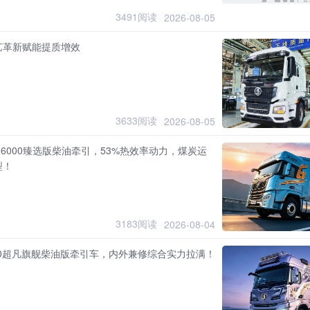
3491阅读
2026-08-05
艺革新赋能提质增效
3633阅读
2026-08-05
6000臻选版柴油牵引，53%热效率动力，煤炭运
型！
3183阅读
2026-08-04
00超凡旗舰柴油版牵引车，内外兼修综合实力拉满！