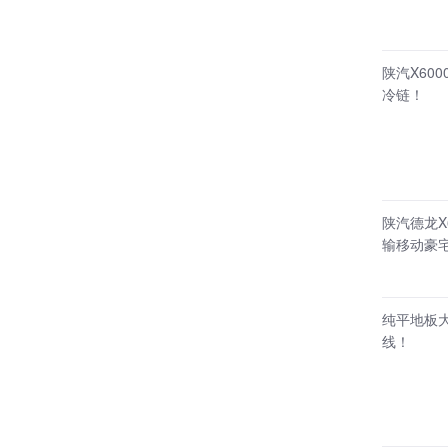
陕汽X60
冷链！
陕汽德龙X
输移动豪
纯平地板大
线！