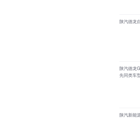
陕汽德龙
陕汽德龙G
先同类车型
陕汽新能源