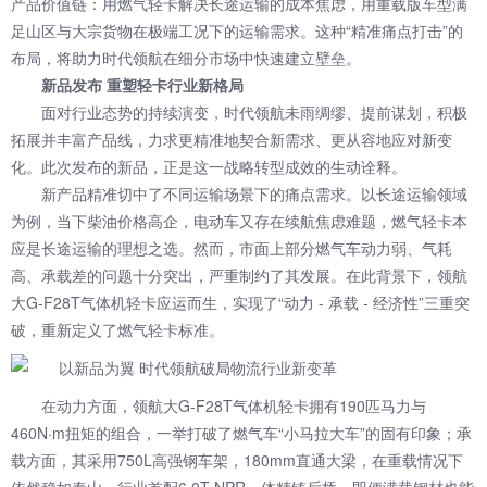
产品价值链：用燃气轻卡解决长途运输的成本焦虑，用重载版车型满
足山区与大宗货物在极端工况下的运输需求。这种“精准痛点打击”的
布局，将助力时代领航在细分市场中快速建立壁垒。
新品发布 重塑轻卡行业新格局
面对行业态势的持续演变，时代领航未雨绸缪、提前谋划，积极
拓展并丰富产品线，力求更精准地契合新需求、更从容地应对新变
化。此次发布的新品，正是这一战略转型成效的生动诠释。
新产品精准切中了不同运输场景下的痛点需求。以长途运输领域
为例，当下柴油价格高企，电动车又存在续航焦虑难题，燃气轻卡本
应是长途运输的理想之选。然而，市面上部分燃气车动力弱、气耗
高、承载差的问题十分突出，严重制约了其发展。在此背景下，领航
大G-F28T气体机轻卡应运而生，实现了“动力 - 承载 - 经济性”三重突
破，重新定义了燃气轻卡标准。
在动力方面，领航大G-F28T气体机轻卡拥有190匹马力与
460N·m扭矩的组合，一举打破了燃气车“小马拉大车”的固有印象；承
载方面，其采用750L高强钢车架，180mm直通大梁，在重载情况下