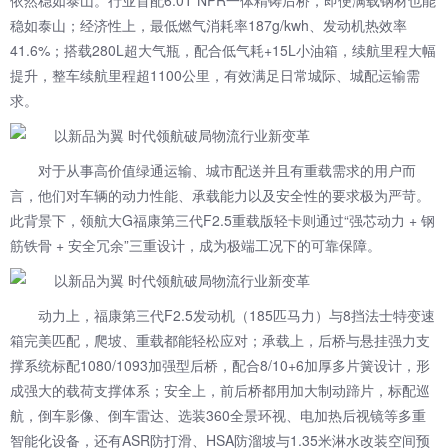
依然稳如泰山。行业首配6.0T NPR一体精铸后桥，即便满载钢材也能
稳如泰山；经济性上，最低燃气消耗率187g/kwh、发动机热效率
41.6%；搭载280L超大气瓶，配合低气耗+15L小油箱，续航里程大幅
提升，整车续航里程超1100公里，有效满足日常城际、城配运输需
求。
对于从事高价值绿通运输、城市配送并且有重载需求的用户而
言，他们对车辆的动力性能、承载能力以及安全性的要求极为严苛。
此背景下，领航大G福康第三代F2.5重载版轻卡则通过“强芯动力 + 钢
筋铁骨 + 安全冗余”三重设计，成为极端工况下的可靠保障。
动力上，福康第三代F2.5发动机（185匹马力）与8挡法士特变速
箱完美匹配，爬坡、重载都能轻松应对；承载上，后桥与悬挂强力支
撑系统标配1080/1093加强型后桥，配合8/10+6加厚多片簧设计，形
成强大的载荷支撑体系；安全上，前后桥都用加大制动蹄片，标配巡
航，倒车影像、倒车雷达、选装360全景环视、电加热后视镜等多重
智能化设备，还有ASR防打滑、HSA防溜坡与1.35米淋水改装空间预