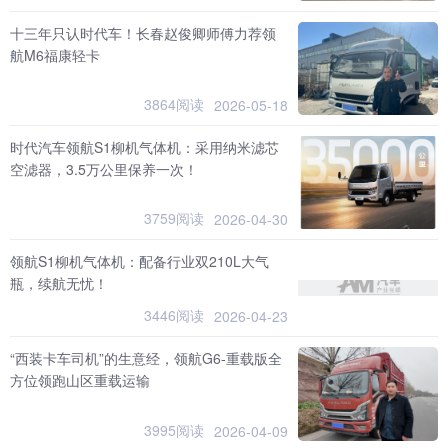
十三年只认时代车！长春赵俊卿师傅力荐领
航M6福康轻卡
3864阅读
2026-05-18
时代汽车领航S1柳机气体机：采用纳米滤芯
空滤器，3.5万公里保养一次！
3759阅读
2026-04-30
领航S1柳机气体机：配备行业双210L大气
瓶，续航无忧！
3446阅读
2026-04-23
“西装卡车司机”的生意经，领航G6-重载版全
方位领跑山区重载运输
3995阅读
2026-04-09