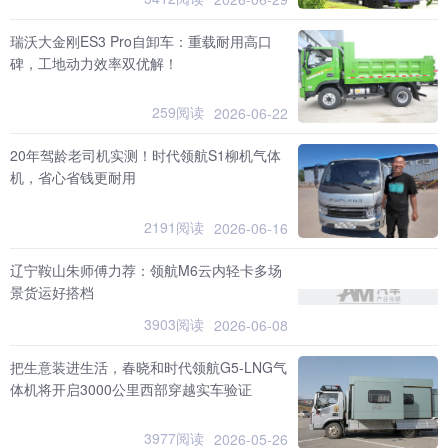
瑞沃大金刚ES3 Pro自卸车：重载耐用高口
碑，工地动力效率双优解！
259阅读
2026-06-22
20年驾龄老司机实测！时代领航S1柳机气体
机，省心省钱更耐用
2191阅读
2026-06-16
辽宁鞍山朱师傅力荐：领航M6云内轻卡多场
景货运好搭档
3903阅读
2026-06-08
把生意装进生活，春晓和时代领航G5-LNG气
体机将开启3000公里西部穿越实车验证
3977阅读
2026-05-26