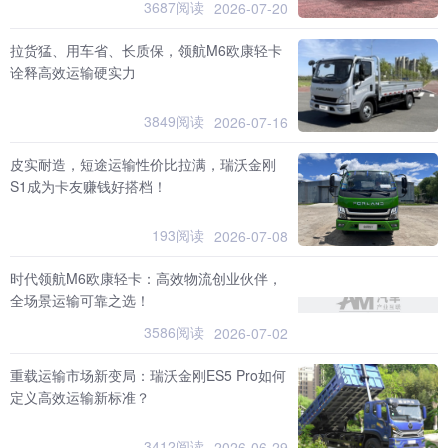
3687阅读
2026-07-20
拉货猛、用车省、长质保，领航M6欧康轻卡
诠释高效运输硬实力
3849阅读
2026-07-16
皮实耐造，短途运输性价比拉满，瑞沃金刚
S1成为卡友赚钱好搭档！
193阅读
2026-07-08
时代领航M6欧康轻卡：高效物流创业伙伴，
全场景运输可靠之选！
3586阅读
2026-07-02
重载运输市场新变局：瑞沃金刚ES5 Pro如何
定义高效运输新标准？
3412阅读
2026-06-29