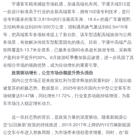
宇通客车精准捕捉市场机遇，加速高端化布局。宇通天域S12是
一款设计标准高于行业的全新高端客车，拥有102项专利技术，是行
业专利最多的客车;3.815m的行业最高车身、18.4㎡的最广车窗视野;
主结构寿命达到20年/200万公里，强制通风换气量达到62.5m³/h等
等，把高端客车各项标准提上了新台阶。该车型适配高端旅游与公商
务场景，有效解决传统车型配置固化的痛点。目前，宇通中高端产品
矩阵覆盖5-13.7米全谱系，已服务全国60余条超长旅游专线，采购客
户盈利水平提升约30%。6月旅游旺季叠加新品渗透，进一步巩固了其
在细分市场的领跑优势，成为拉动增长的重要引擎。
政策驱动增长，公交市场份额提升势头强劲
国内公交市场正迎来政策红利与需求释放的双重利好，呈现出稳
健复苏的积极态势。数据显示，2025年前5月国内大中型公交客车市
场销量达5147辆，同比增长11.72%，行业复苏动能持续增强，为客
车市场注入稳定增长动力。
这一良好态势的背后，是政策力量的深度驱动。随着新能源公
交“以旧换新”政策的持续推进，2015-2017年上牌的约10万辆新能源
公交车今年进入替换周期，为市场带来强劲需求增量。同时，在“双