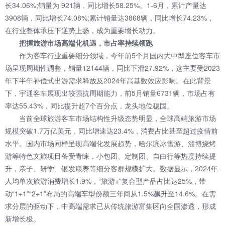
长34.06%;销量为 921辆，同比增长58.25%。1-6月，累计产量达
3908辆，同比增长74.08%;累计销量达3868辆，同比增长74.23%，
在行业整体承压下逆势上扬，成为重要增长动力。
把握旅游市场高端化机遇，市占率持续领跑
作为客车行业重要细分领域，今年前5个月国内大中型座位客车市
场呈现周期性调整，销量12144辆，同比下滑27.92%，这主要受2023
年下半年补偿式出游需求释放及2024年高基数效应影响。在此背景
下，宇通客车展现出较强抗周期能力，前5月销量6731辆，市场占有
率达55.43%，同比提升超7个百分点，龙头地位稳固。
当前全球旅游客车市场结构性升级态势明显，全球高端旅游市场
规模突破1.7万亿美元，同比增速达23.4%，消费占比甚至超过疫情前
水平。国内市场同样呈现高端化发展趋势，哈尔滨冰雪游、淄博烧烤
游等特色文旅项目备受青睐，小包团、定制团、自由行等热度持续提
升，亲子、研学、银发康养等细分客群规模扩大。数据显示，2024年
人均单次旅游消费增长1.9%，“旅游+”复合型产品占比达25%，带
动“1+1”“2+1”布局的高端车型份额三年间从1.5%飙升至14.6%。在需
求分层的驱动下，中高端需求已从传统旅游富集区向全国渗透，形成
新增长极。​