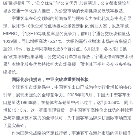
碳”目标指引下，“公交优先”向“公交优秀”加速演进，公交都市建设与
城乡交通一体化深入推进，为公交市场的长期健康发展筑牢根基。
宇通客车在公交领域的前瞻布局与硬核实力在此轮复苏中充分显
现。依托“5-18米全米段低地板+全场景定制化”解决方案，以及宇威
E9PRO、宇悦E10等明星车型的竞争力，前5月宇通公交板块销量达
1039辆，同比增幅高达75.21%，大幅跑赢行业增速;市场占有率提升
至20.19%，较上年同期增长近8个百分点。6月以来，各地“以旧换
新”政策细则密集落地，公交采购订单加速释放，宇通凭借深厚技术积
累与本地化服务优势持续扩大市场份额，预测其下半年公交业务将持
续增长。
国际化步伐提速，中亚突破成重要增长极
全球客车市场格局中，中国客车出口已成为拉动行业增长的核心
引擎，展现出强劲的全球竞争力。2025年前5月，中国大中型客车出
口总量达19639辆，在整体客车销量中占比过半，达到50.59%，同比
增长13.13%。这一亮眼表现背后，是中国客车高性价比优势的持续释
放与新能源技术实力的全球认可，为中国客车品牌深耕国际市场奠定
了坚实基础。
作为国际化战略的坚定践行者，宇通客车在海外市场的深耕细作