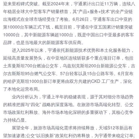
迎来里程碑式突破。截至2024年末，宇通累计出口近11万辆，连续八
年稳居全球大中型客车产销量榜首，其“产品+服务+技术”的全产业链
出海模式在全球市场经受住了考验。6月26日，宇通客车出口中亚的
第10000台车辆正式下线，截至目前，宇通在中亚五国累计销量突破
10000台，其中新能源车辆超1000台，既是中国出口中亚最多的客车
品牌，也是当地最大的新能源客车供应商。
进入2025年以来，宇通依托新能源技术优势和本土化服务能力，
延续高质量发展势头，在中亚地区连续斩获多个重点项目订单，包括
土库曼斯坦700台燃油公交车，乌兹别克斯坦200台新能源公交车，吉
尔吉斯斯坦95台燃气公交车、57台轻客以及15台公路车等。6月宣布
的哈萨克斯坦1000台新订单更将由双方共建的CKD 工厂生产，深化
了本地化运营布局。
业内分析认为，宇通上半年的稳健表现，源于其对细分市场趋势
的精准把握与“四化” 战略的深度落地。在旅游市场高端化转型、公交
市场政策红利释放、海外市场本地化深耕的多重驱动下，其核心竞争
力持续凸显。​
展望全年，旅游市场高端化需求将持续释放，天域S12等新品有
望加速渗透;公交“以旧换新”政策红利仍将释放，为宇通带来稳定订单;