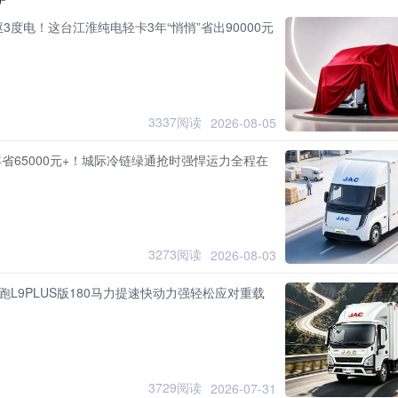
3度电！这台江淮纯电轻卡3年“悄悄”省出90000元
3337阅读
2026-08-05
年省65000元+！城际冷链绿通抢时强悍运力全程在
3273阅读
2026-08-03
跑L9PLUS版180马力提速快动力强轻松应对重载
3729阅读
2026-07-31