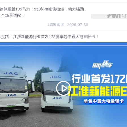
铃尊耀版195马力：550N·m峰值扭矩，动力强劲，
，全场景适配！
3296阅读
2026-07-30
不挑路！江淮新能源行业首发172度单包中置大电量轻卡！