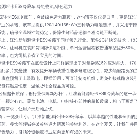
能源轻卡ES9冷藏车，突破绿色运力瓶颈”，这句话不仅仅是口号，更是江
业的承诺。该车型提供120/140/165kWh三种动力电池选择，并采用宁
系统，确保全温域性能稳定，保障生鲜药品运输全程冷链不断链。
上，江淮新能源轻卡ES9冷藏车同样领先行业。配备2C超快充技术，18
80%，让司机在装卸货间隙快速补能，单日运营里程较普通车型提升30%
效率，也为司机节省了宝贵的时间。
轻卡ES9冷藏车在底盘设计上同样展现出了对复杂路况的应对能力。1705/
搭配多片簧悬挂，有效提升车辆载重性能和弯道稳定性，减少颠簸路况的
，底盘预留了上装取电，即插即用，可直连制冷机组，避免外接线路改装
保货箱温度恒定，温敏货物全程品质可控。
0万公里超长质保，创行业保障新标杆”，江淮新能源轻卡ES9冷藏车的这一
了一颗定心丸。覆盖电池、电机、电控核心部件的超长质保，相当于覆盖
运营需求，让用户无后顾之忧。
顶，一览众山小。’江淮新能源轻卡ES9冷藏车，以其卓越的性能和全面的
医药、餐饮等领域突破冷链运力瓶颈的关键利器。在这个夏天，让我们共
绿色动力，引领冷链物流行业迈向更加辉煌的未来。