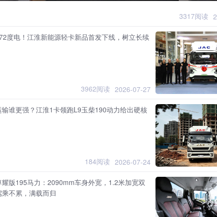
3317阅读
2
172度电！江淮新能源轻卡新品首发下线，树立长续
3962阅读
2026-07-27
输谁更强？江淮1卡领跑L9玉柴190动力给出硬核
184阅读
2026-07-24
耀版195马力：2090mm车身外宽，1.2米加宽双
驾乘不累，满载而归