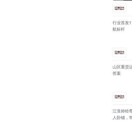
行业首发
航标杆
山区重货运
答案
江淮帅铃尊
人卧铺，