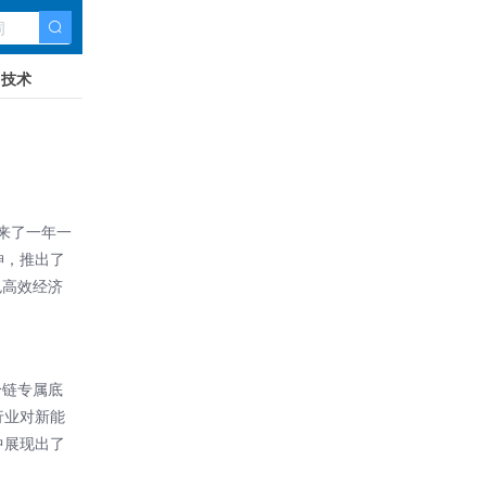
技术
来了一年一
神，推出了
色高效经济
冷链专属底
行业对新能
中展现出了