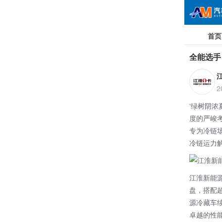
首页
全能选手
2
‘绿树阴
度的严峻
专为冷链
冷链运力
江淮新能
盘，搭配
源冷藏车
卓越的性