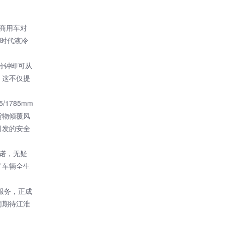
淮商用车对
德时代液冷
分钟即可从
。这不仅提
1785mm
货物倾覆风
引发的安全
承诺，无疑
了车辆全生
服务，正成
同期待江淮