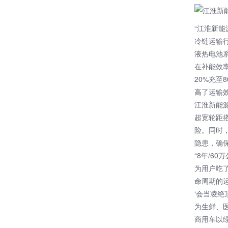
“江淮新
冷链运输行
液热电池
在补能效率
20%充至
高了运输
江淮新能源
超宽轮距
险。同时
隐患，确
“8年/6
为用户吃
命周期的
‘会当凌绝
为生鲜、
商用车以