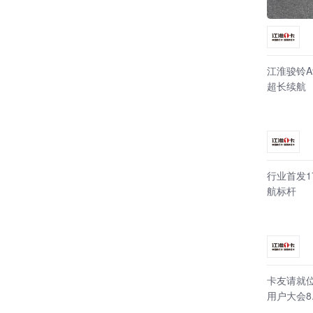
江淮骏铃A
超长续航
行业首发
航标杆
卡友请就
用户大会8