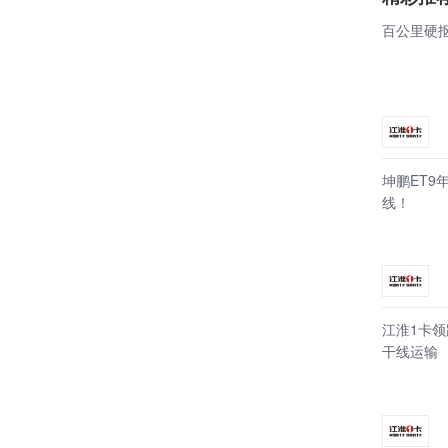
百公里硬抠
坤鹏ET9
线！
江淮1卡领
干线运输