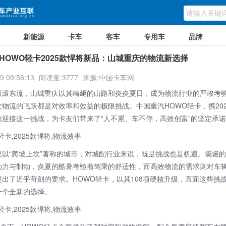
新能源
卡车
客车
专用车
品牌
HOWO轻卡2025款悍将新品：山城重庆的物流新选择
9 09:56:13
阅读量:3777
来源:中国卡车网
滚滚东流，山城重庆以其崎岖的山路和炎炎夏日，成为物流行业的严峻考
次物流的飞跃都是对效率和效益的极限挑战。中国
重汽
HOWO轻卡，携20
敢迎接这一挑战，为卡友们带来了“人不累、车不停，高效创富”的坚定承
座以“爬坡上坎”著称的城市，对城配行业来说，既是挑战也是机遇。蜿蜒
动力与制动，炎夏的酷暑考验着驾乘的舒适性，而高效物流的需求则对车
提出了近乎苛刻的要求。HOWO轻卡，以其108项硬核升级，直面这些挑
一个全新的选择。