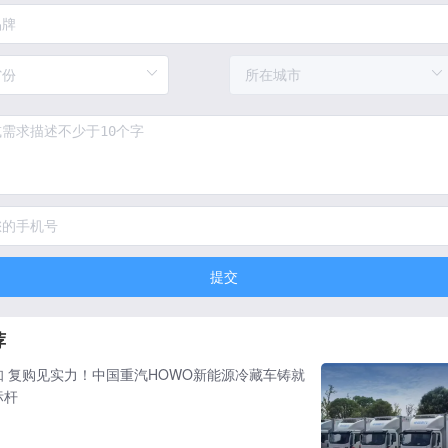
提交
荐
知 复购见实力！中国重汽HOWO新能源冷藏车铸就
标杆