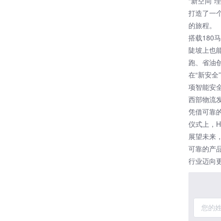
“新空间
打造了一个
的旅程。
搭载180
陡坡上也
跑、省油创
在“新安
项智能安
西部物流
凭借可靠
仪式上，
展望未来
可靠的产
行业迈向