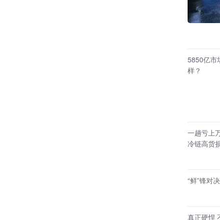
5850亿
样？
一趟亏上
冷链高货
“鲜”锋对