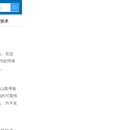
技术
验。在这
25款
悍将
诺。
的山路考验
辆的可靠性
战，为卡友