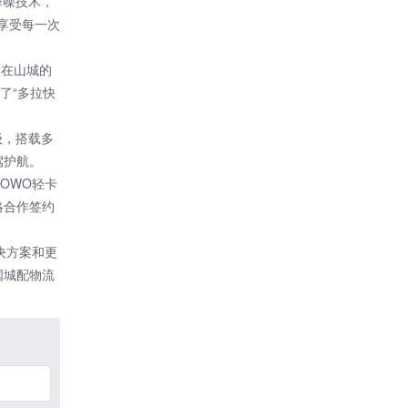
降噪技术，
，享受每一次
辆在山城的
了“多拉快
级，搭载多
驾护航。
OWO轻卡
略合作签约
决方案和更
国城配物流