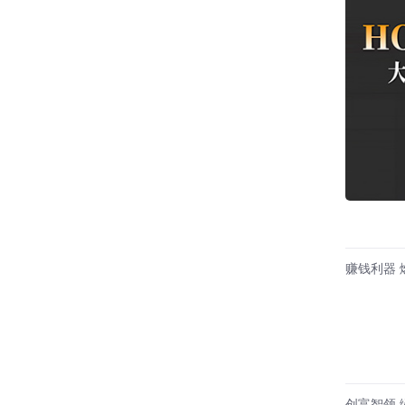
赚钱利器 
创富智领 