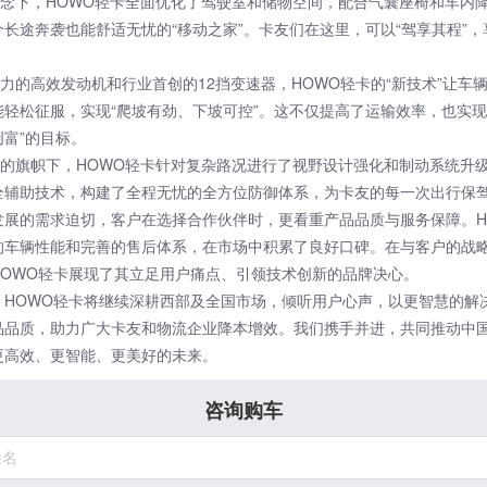
”理念下，HOWO轻卡全面优化了驾驶室和储物空间，配合气囊座椅和车内
长途奔袭也能舒适无忧的“移动之家”。卡友们在这里，可以“驾享其程”
马力的高效
发动机
和行业首创的12挡变速器，HOWO轻卡的“新技术”让车
能轻松征服，实现“爬坡有劲、下坡可控”。这不仅提高了运输效率，也实现
富”的目标。
全”的旗帜下，HOWO轻卡针对复杂路况进行了视野设计强化和制动系统升
全辅助技术，构建了全程无忧的全方位防御体系，为卡友的每一次出行保
发展的需求迫切，客户在选择合作伙伴时，更看重产品品质与服务保障。H
的车辆性能和完善的售后体系，在市场中积累了良好口碑。在与客户的战
HOWO轻卡展现了其立足用户痛点、引领技术创新的品牌决心。
，HOWO轻卡将继续深耕西部及全国市场，倾听用户心声，以更智慧的解
品品质，助力广大卡友和物流企业降本增效。我们携手并进，共同推动中
更高效、更智能、更美好的未来。
咨询购车