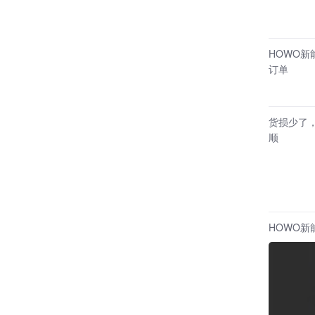
HOWO
订单
货损少了
顺
HOWO