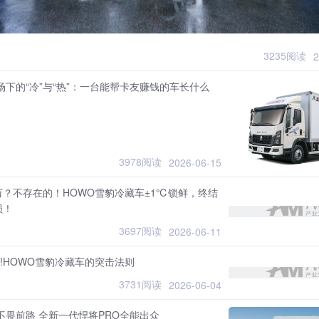
3235阅读
2
市场下的“冷”与“热”：一台能帮卡友赚钱的车长什么
3978阅读
2026-06-15
万？不存在的！HOWO雪豹冷藏车±1℃锁鲜，终结
损！
3697阅读
2026-06-11
决!HOWO雪豹冷藏车的突击法则
3731阅读
2026-06-04
真正硬悍 不畏前路 全新一代悍将PRO全能出众