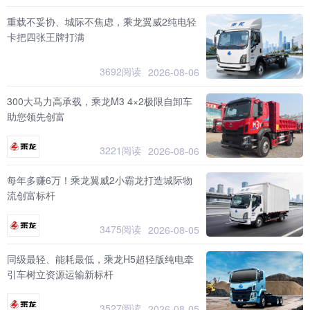
重载不妥协、城际不焦虑，乘龙翼威2纯电轻
卡把四张王牌打满
3692阅读
2026-08-06
300大马力高承载，乘龙M3 4×2极限自卸车
助您领先创富
3221阅读
2026-08-06
每年多赚6万！乘龙翼威2小霸龙打造城际物
流创富标杆
3475阅读
2026-08-05
同级最轻、能耗最低，乘龙H5超轻版纯电牵
引车树立资源运输新标杆
3527阅读
2026-08-05