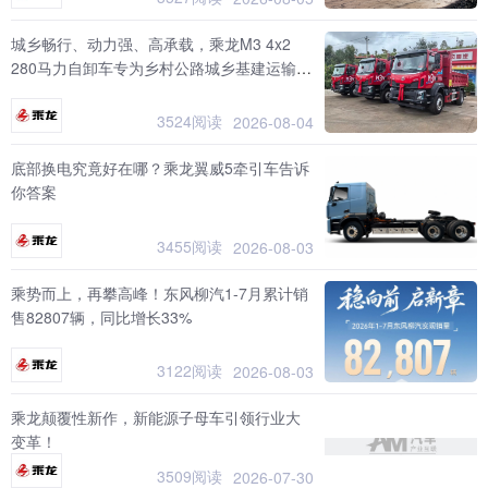
城乡畅行、动力强、高承载，乘龙M3 4x2
280马力自卸车专为乡村公路城乡基建运输而
生
3524阅读
2026-08-04
底部换电究竟好在哪？乘龙翼威5牵引车告诉
你答案
3455阅读
2026-08-03
乘势而上，再攀高峰！东风柳汽1-7月累计销
售82807辆，同比增长33%
3122阅读
2026-08-03
乘龙颠覆性新作，新能源子母车引领行业大
变革！
3509阅读
2026-07-30