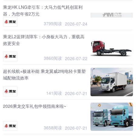
乘龙HK LNG牵引车：大马力低气耗创富利
器，为您年省2万元
3795阅读
2026-07-24
乘龙L2蓝牌清障车：小身板大马力，重载高
效更安全
3860阅读
2026-07-22
超长续航+极速补能 乘龙翼威2纯电轻卡重塑
城配物流效率
141阅读
2026-07-21
2026乘龙交车礼包申领指南来啦~
3658阅读
2026-07-21