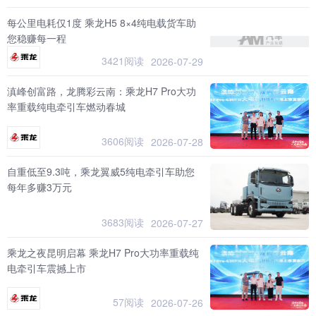
每公里电耗仅1度 乘龙H5 8×4纯电载货车助
您稳赚每一程
3421阅读
2026-07-29
滇峰创富路，龙腾彩云南：乘龙H7 Pro大功
率重载纯电牵引车燃动春城
3606阅读
2026-07-28
自重低至9.3吨，乘龙翼威5纯电牵引车助您
每年多赚3万元
3683阅读
2026-07-27
乘龙之夜昆明启幕 乘龙H7 Pro大功率重载纯
电牵引车震撼上市
57阅读
2026-07-26