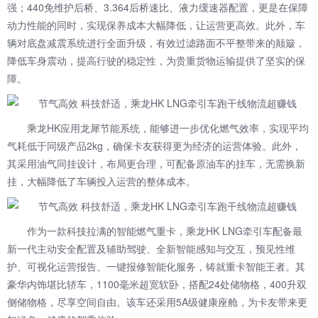
强；440免维护后桥、3.364后桥速比、液力缓速器配置，更是在保障
动力性能的同时，实现保养成本大幅降低，让运营更高效。此外，车
辆对底盘减震系统进行全面升级，有效过滤路面不平整带来的颠簸，
降低车身震动，提高行驶的稳定性，为贵重货物运输提供了坚实的保
障。
乘龙HK应用龙犀节能系统，能够进一步优化燃气效率，实现平均
气耗低于同级产品2kg，确保卡友获得更为经济的运营体验。此外，
其采用油气同挂设计，布局更合理，可配备原油车的挂车，无需换新
挂，大幅降低了车辆投入运营的整体成本。
作为一款科技拉满的智能燃气重卡，乘龙HK LNG牵引车配备最
新一代主动安全配置及辅助驾驶、全新智能感知与交互，预见性维
护、可视化运营报告、一键报修智能化服务，铸就重卡智能王者。其
豪华内饰堪比轿车，1100毫米超宽软卧，搭配24处储物格，400升双
侧储物格，尽享空间自由。该车还采用5A级健康座舱，为卡友带来更