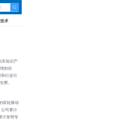
技术
汽车知识产
全球的目
献和行业引
熠生辉。
”的双轮驱动
。公司累计
，累计发明专