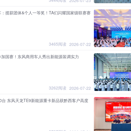
3444阅读
2026-07-23
车：揽获团体&个人一等奖！TA们闪耀国家级联赛赛
3465阅读
2026-07-22
参加国赛！东风商用车人秀出新能源装调实力
3262阅读
2026-07-22
0台 东风天龙TE9新能源重卡新品获黔西客户高度