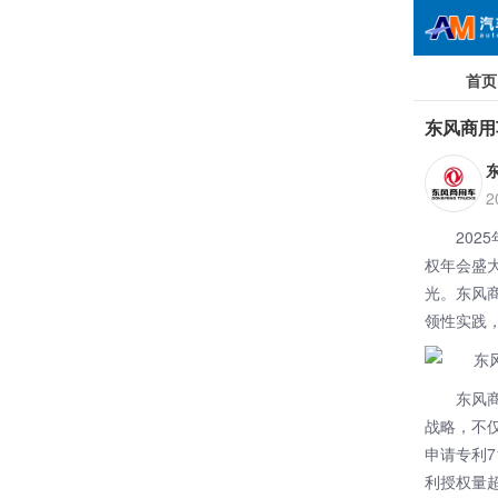
首页
东风商用
2
20
权年会盛
光。东风
领性实践
东风
战略，不
申请专利7
利授权量