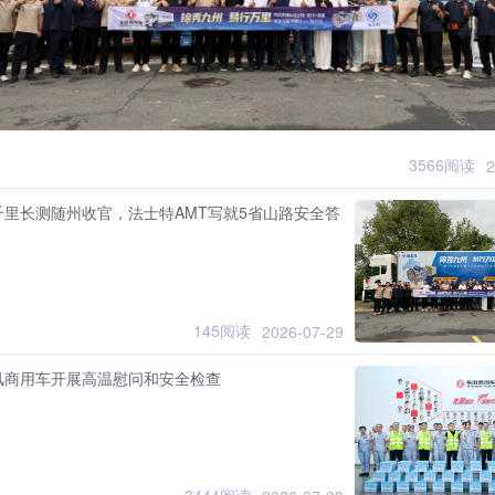
3566阅读
2
千里长测随州收官，法士特AMT写就5省山路安全答
145阅读
2026-07-29
风商用车开展高温慰问和安全检查