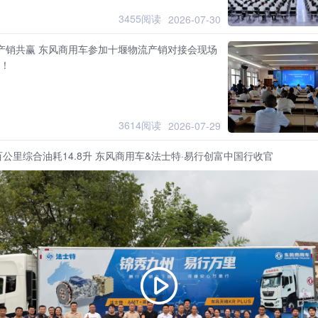
3455阅读
2026-07-30
 产销共赢 东风商用车参加十堰物流产销对接会现场
台！
3614阅读
2026-07-29
公里综合油耗14.8升 东风商用车&法士特·易行创富中国行收官