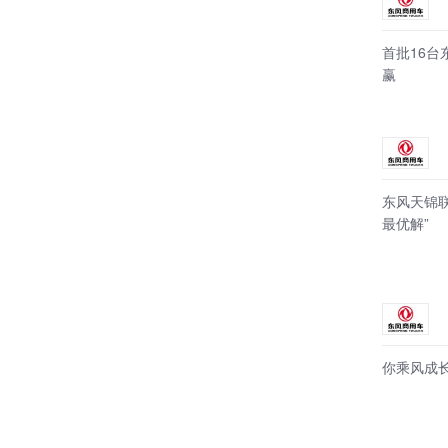
首批16台东
赢
东风天锦
最优解”
你乘风成长