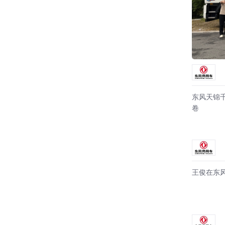
东风天锦
卷
王俊在东