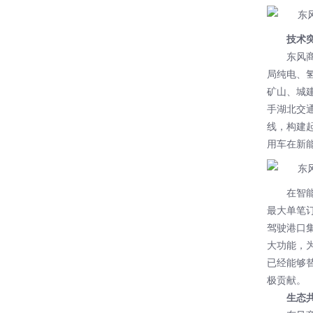
技术
东风
局纯电、
矿山、城
手湖北交
线，构建
用车在新
在智
最大单笔订
驾驶港口
大功能，
已经能够
极贡献。
生态