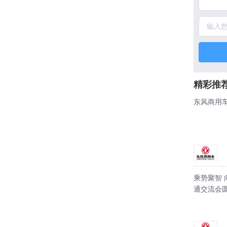
精彩推
东风商用
乘势聚智 
通交流会