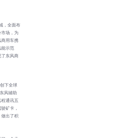
领域，全面布
分市场，为
风商用车携
氢能示范
现了东风商
卡创下全球
。东风辅助
远程通讯五
驾驶矿卡，
，做出了积