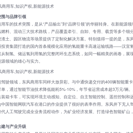
突围与品牌引领
商用车的技术突围，是从“产品输出”到“品牌引领”的华丽转身。在新能源
氢燃料、混动三大技术路线，产品覆盖牵引、自卸、专用、载货等多个细
建渣土、园区物流等场景提供了定制化解决方案。特别值得一提的是，东
通投资集团打造的国内首条规模化应用的氢能重卡高速运输线路——汉宜
起从制氢、储运氢到用氢的完整闭环生态系统，如同一幅精美的画卷，展
能源领域的雄心与实力。
能驾驶领域，东风商用车同样大放异彩。与中通快递交付的400辆智能重
单，通过智能节油技术降低能耗5%-10%，年节省运营成本超3万元/辆
集装箱卡车，可实现环境主动感知、自定位、自主智能控制、遥控控制和
为中国智能网联汽车在港口的作业提供了很好的表率作用。东风井下无人
替代人工驾驶完成全业务流程动作，为矿业经济发展、打造绿色智能矿山
共建与产业升级