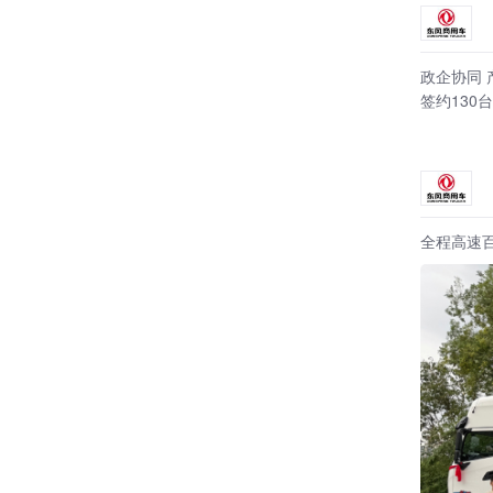
政企协同
签约130
全程高速百