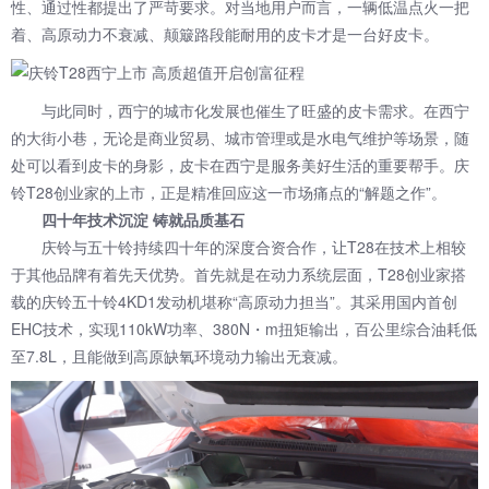
性、通过性都提出了严苛要求。对当地用户而言，一辆低温点火一把
着、高原动力不衰减、颠簸路段能耐用的皮卡才是一台好皮卡。
与此同时，西宁的城市化发展也催生了旺盛的皮卡需求。在西宁
的大街小巷，无论是商业贸易、城市管理或是水电气维护等场景，随
处可以看到皮卡的身影，皮卡在西宁是服务美好生活的重要帮手。庆
铃T28创业家的上市，正是精准回应这一市场痛点的“解题之作”。
四十年技术沉淀 铸就品质基石
庆铃与五十铃持续四十年的深度合资合作，让T28在技术上相较
于其他品牌有着先天优势。首先就是在动力系统层面，T28创业家搭
载的庆铃五十铃4KD1发动机堪称“高原动力担当”。其采用国内首创
EHC技术，实现110kW功率、380N・m扭矩输出，百公里综合油耗低
至7.8L，且能做到高原缺氧环境动力输出无衰减。