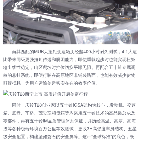
而其匹配的MUB大扭矩变速箱历经超400小时耐久测试，4.1大速
比带来同级更强扭矩传递和脱困能力，即使重载起步时也能实现扭矩
输出线性稳定，山区爬坡时挡位切换平顺无阻。再配合五十铃专属调
校的悬挂系统，即便行驶在高原地区非铺装路面，也能有效减少货物
颠簸损耗，为用户运输创造实实在在的效率价值。
同时，庆铃T28创业家以五十铃IGSA架构为核心，发动机、变速
箱、底盘、车桥、驾驶室和货箱等均采用五十铃技术的高品质总成及
零部件，再有五十铃IM品质管理体系保证，并历经高温、高寒、高海
拔等各种极端环境百万公里等效测试，更以3H高强度车身结构、五星
级安全配置，构建坚如磐石的安全屏障。这种“全球标准”的底色，既