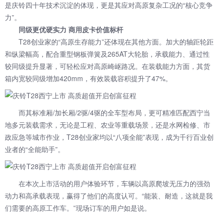
是庆铃四十年技术沉淀的体现，更是其应对高原复杂工况的“核心竞争
力”。
同级更优硬实力 商用皮卡价值标杆
T28创业家的“高原生存能力”还体现在其他方面。加大的轴距轮距
和纵梁幅高，配合重型钢板弹簧及265AT大轮胎，承载能力、通过性
较同级提升显著，可轻松应对高原崎岖路况。在装载能力方面，其货
箱内宽较同级增加420mm，有效装载容积提升了47%。
而其标准厢/加长厢/2驱/4驱的全车型布局，更可精准匹配西宁当
地多元装载需求，无论是工程、农业等重载场景，还是水网检修、市
政应急等城市作业，T28创业家均以“八项全能”表现，成为千行百业创
业者的“全能助手”。
在本次上市活动的用户体验环节，车辆以高原爬坡无压力的强劲
动力和高承载表现，赢得了他们的高度认可。“能装、耐造，这就是我
们需要的高原工作车。”现场订车的用户如是说。