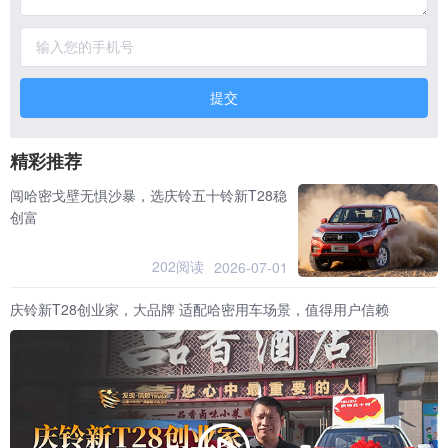
提交
精彩推荐
闯哈密戈壁无惧沙暴，选庆铃五十铃新T28稳
创富
202阅读
2026-07-01
庆铃新T28创业家，大品牌 适配哈密用车场景，值得用户信赖