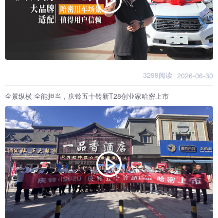
3299阅读
2026-06-30
全景纵横 全能担当，庆铃五十铃新T28创业家哈密上市