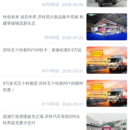
4259阅读
2026-06-06
铃创未来 渝启华章 庆铃四大新品集中亮相 构
建零碳物流新生态
384阅读
2026-05-22
庆铃五十铃新KV100轻卡：新春钜惠9.9万起
4010阅读
2026-03-31
9万多买五十铃厢货 庆铃五十铃新KV100限时
钜惠！
2116阅读
2026-03-31
提速打造便捷超充之城 庆铃汽车首批200台
铃界超充重卡交付