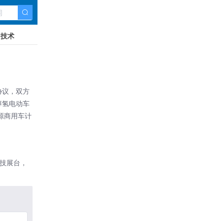
技术
协议，双方
醇氢电动车
源商用车计
科技展台，