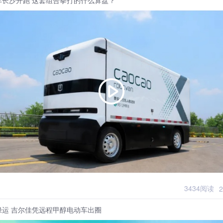
3434阅读
2
绿运 吉尔佳凭远程甲醇电动车出圈