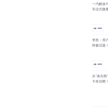
一汽解放与
车仪式隆
李胜：用
终极话题
从“凑合跑
卡友信赖