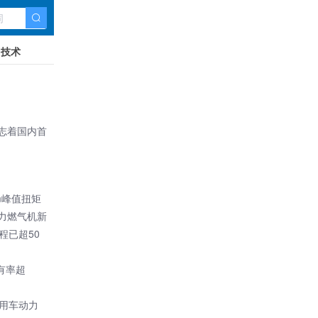
技术
标志着国内首
m峰值扭矩
马力燃气机新
程已超50
有率超
商用车动力