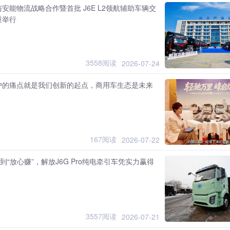
安能物流战略合作暨首批 J6E L2领航辅助车辆交
重举行
3558阅读
2026-07-24
户的痛点就是我们创新的起点，商用车生态是未来
！
167阅读
2026-07-22
”到“放心赚”，解放J6G Pro纯电牵引车凭实力赢得
！
3557阅读
2026-07-21