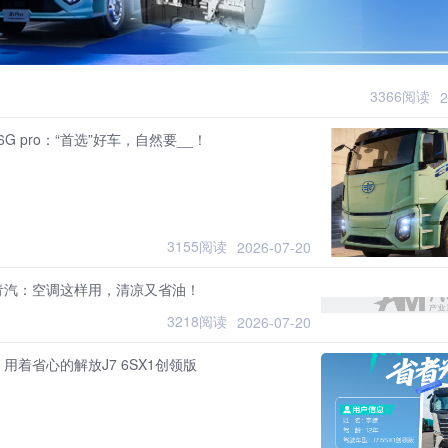
3366阅读
2
G pro：“首选”好车，自然要__！
3155阅读
2026-07-20
青汽：空调这样用，清凉又省油！
3218阅读
2026-07-20
用着省心的解放J7 6SX1创领版