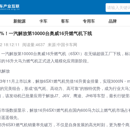
新能源
卡车
客车
专用车
品牌
0%！一汽解放第10000台奥威16升燃气机下线
2 18:12:11
阅读量:4637
来源:中国卡车网
，
一汽解放
第10000台奥威16升燃气机（6SX1）在无锡超级工厂下线，
万的16升大马力燃气机正式进入规模化应用新阶段。
23年11月上市以来，解放6SX1燃气机凭借16升黄金排量，实现3000N・
力的完美组合，形成“低气耗、高动力、高可靠”的独特优势，成为行业大
，该发动机已批量应用于解放J7、J6V、鹰途、JH6等车型，最长行驶里
新市场数据显示，解放16升6SX1燃气机在国内600马力以上燃气机市场占
量遥遥领先。
16升6SX1燃气机销量率先破万，不仅是自身发展的高光时刻，更为整个