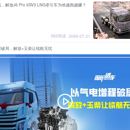
解放J6 Pro 6SV3 LNG牵引车为啥越跑越赚？
582阅读
2026-07-21
程破局，解放+玉柴让续航无忧