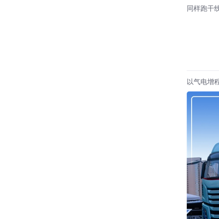
同样跑干线，
以气电增