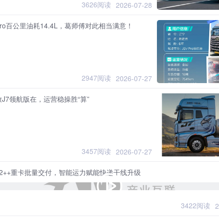
3626阅读
2026-07-28
 Pro百公里油耗14.4L，葛师傅对此相当满意！
2947阅读
2026-07-27
J7领航版在，运营稳操胜“算”
3457阅读
2026-07-27
 L2++重卡批量交付，智能运力赋能快递干线升级
3422阅读
2