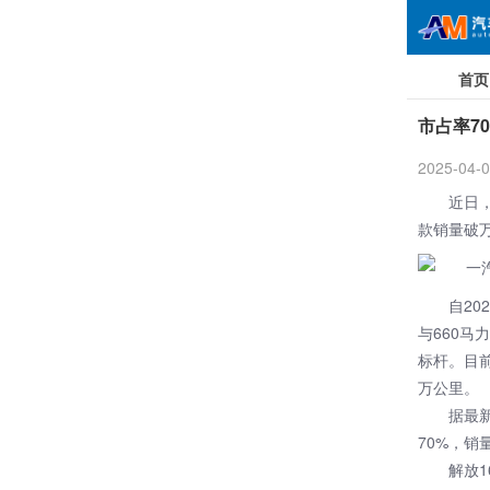
首页
市占率7
2025-04-0
近日
款销量破
自20
与660马
标杆。目前
万公里。
据最
70%，销
解放