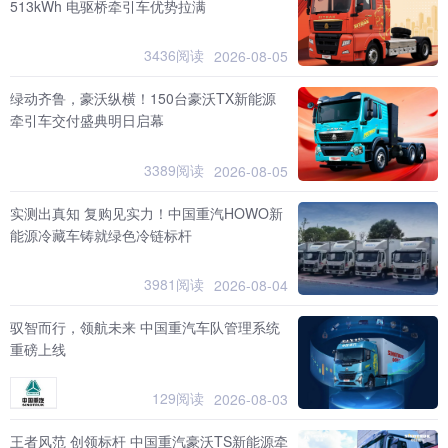
513kWh 电驱桥牵引车优势拉满
3436阅读
2026-08-05
绿动齐鲁，豪沃纵横！150台豪沃TX新能源
牵引车交付盛典明日启幕
3389阅读
2026-08-05
实测出真知 复购见实力！中国重汽HOWO新
能源冷藏车铸就绿色冷链标杆
3981阅读
2026-08-04
驭智而行，领航未来 中国重汽车队管理系统
重磅上线
129阅读
2026-08-03
王者风范 创领标杆 中国重汽豪沃TS新能源牵