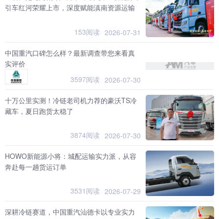
引车红河荣耀上市，深度赋能滇南资源运输
153阅读
2026-07-31
中国重汽口碑怎么样？最新调查带您来看真
实评价
3597阅读
2026-07-30
十万公里实测！冷链老司机力荐的豪沃TS冷
藏车，夏日跑货太稳了
3874阅读
2026-07-30
HOWO新能源小将：城配运输实力派，从容
奔赴每一趟货运订单
3531阅读
2026-07-29
深耕冷链赛道，中国重汽汕德卡以专业实力