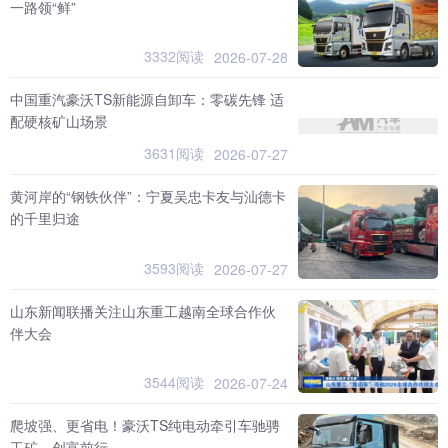
一路领“鲜”
3332阅读
2026-07-28
中国重汽豪沃TS新能源自卸车：零碳先锋 适
配硬核矿山场景
3631阅读
2026-07-27
黄河岸的“钢铁伙伴”：宁夏吴忠卡友与汕德卡
的千里归途
3593阅读
2026-07-27
山东新闻联播关注山东重工越南全球合作伙
伴大会
3544阅读
2026-07-24
爬坡强、更省电！豪沃TS纯电动牵引车驰骋
工矿，创富前行