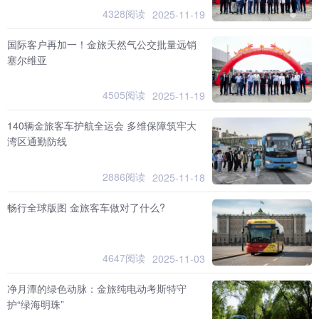
4328阅读
2025-11-19
国际客户再加一！金旅天然气公交批量远销
塞尔维亚
4505阅读
2025-11-19
140辆金旅客车护航全运会 多维保障筑牢大
湾区通勤防线
2886阅读
2025-11-18
畅行全球版图 金旅客车做对了什么?
4647阅读
2025-11-03
净月潭的绿色动脉：金旅纯电动考斯特守
护“绿海明珠”