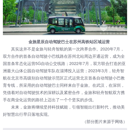
金旅星辰自动驾驶巴士在苏州高铁站区域运营
其实这并不是金旅与轻舟智航的第一次跨界合作。2020年7月，
双方合作的首条自动驾驶小巴线路在苏州北站周边开通运营，成为全
国首条常态化运营5G自动公交线路；2022年7月，双方联合打造的亚
洲最大山体公园自动驾驶车队在淄博投入运营；2023年3月，轻舟智
航在北京市高级别自动驾驶示范区正式运营北京首条自动驾驶小巴教
育专线，所采用的自动驾驶巴士同样来自于金旅。在武汉，在深圳，
凭借着对自动驾驶技术的深耕以及紧密合作，金旅和轻舟智航双方携
手在商业化运营的路径上迈出了一个个坚实的步伐。
未来，金旅将继续坚持科技赋能，引领智能出行新时代，推动美
好智慧出行早日落地实现。
（部分图片来源于网络）