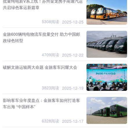
批量纯电新V系上线！苏州金龙携手南通汽运
共启绿色客运新篇章
5308阅读
2025-12-25
金旅600辆纯电物流车批量交付 助力中国邮
政绿色转型
4709阅读
2025-12-22
破解文旅运输两大命题 金旅客车闪耀大会
3823阅读
2025-12-19
影响客车业年度盘点：金旅客车如何打造客
车出海 “中国样本”
6328阅读
2025-12-17