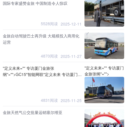
国际专家盛赞金旅 中国制造令人惊叹
5528阅读
2025-12-11
金旅自动驾驶巴士再升级 大规模投入商用化
运营
4870阅读
2025-11-27
"定义未来="" 专访厦门
"定义未来="" 专访厦门金旅张
金旅张纲"="">
纲"="">GC15"智能网联"定义未来 专访厦门金
旅张纲
4831阅读
2025-11-25
金旅天然气公交批量远销塞尔维亚