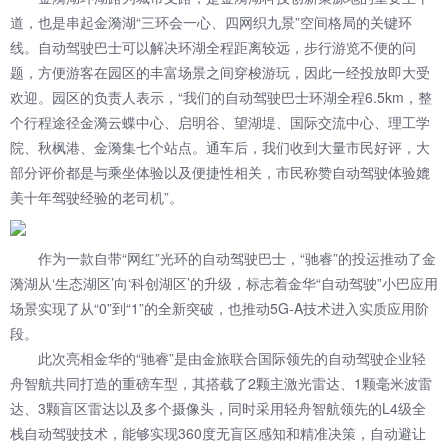
道，也是串起金漪湖“三环会一心、四网织九景”空间格局的关键环
线。自动驾驶巴士可以解决环湖全程距离较远，步行游览不便的问
题，方便游客在园区的丰富场景之间穿梭游玩，因此一经投放即大受
欢迎。园区的负责人表示，“我们的自动驾驶巴士环湖全程6.5km，整
个行程途径金漪云蝶中心、启明谷、望湖堤、国际交流中心、理工学
院、秋枫港、金漪集七个站点。通车后，我们收到大量市民好评，大
部分评价都是与乘坐体验以及便捷性相关，市民称赞自动驾驶体验媲
美十年驾驶经验的老司机”。
作为一款自带“网红”光环的自动驾驶巴士，“驰睿”的投运推动了金
漪湖从‘生态湖区’向‘科创湖区’的升级，标志着金华“自动驾驶”小巴应用
场景实现了从“0”到“1”的全新突破，也推动5G-A技术进入实质应用阶
段。
此次亮相金华的“驰睿”是由金旅联合国际领先的自动驾驶企业轻
舟智航共同打造的重磅车型，其搭载了2颗主激光雷达、1颗毫米波雷
达、3颗盲区雷达以及多个摄像头，同时采用轻舟智航领先的L4级全
栈自动驾驶技术，能够实现360度无盲区感知和精准决策，自动避让