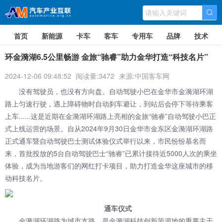
首页
新能源
卡车
客车
专用车
品牌
技术
环金漪湖6.5公里畅游 金旅“驰睿”助力金华打造“科技名片”
2024-12-06 09:48:52
阅读量:3472
来源:中国客车网
没有驾驶员，也没有方向盘。自动驾驶小巴在金华市金漪湖环湖
路上匀速行驶，遇上障碍物时自动刹车避让，到站后会停下等待乘客
上车......这是近期在金漪湖环湖路上亮相的金旅“驰睿”自动驾驶小巴正
式上线运营的场景。自从2024年9月30日金华市金东区金漪湖环湖路
正式通车暨自动驾驶巴士测试体验仪式举行以来，市民纷纷慕名而
来，首批投放的5台自动驾驶巴士“驰睿”已累计接待近5000人次的乘坐
体验，成为当地游客们的网红打卡项目，助力打造金华这座城市的移
动科技名片。
通车仪式
金漪湖环湖路为城市支路，是金漪湖科技创新策源地的重要主干