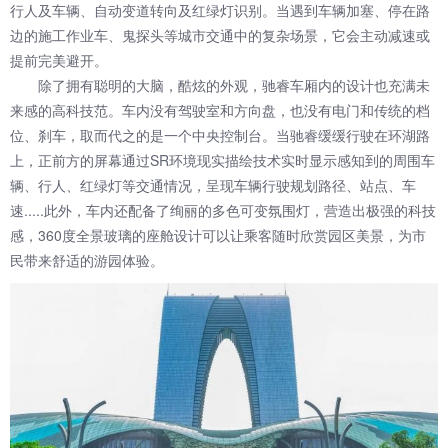
行人及车辆、自动变道转向及红绿灯识别。当遇到车辆加塞、停在路
边的施工作业车、鬼探头等城市交通中的复杂场景，它会主动减速或
提前完美避开。
除了拥有聪明的大脑，酷炫的外观，驰睿车厢内的设计也充满未
来感的高科技范。车内没有驾驶室和方向盘，也没有电门和传统的档
位、刹车，取而代之的是一个中央控制台。当驰睿缓缓行驶在环湖路
上，正前方的屏幕通过SR环境现实描绘技术实时显示感知到的周围车
辆、行人、红绿灯等交通情况，呈现车辆行驶规划路径、站点、车
速.....此外，车内还配备了绚丽的多色可变氛围灯，营造出极强的科技
感，360度全景玻璃的座舱设计可以让乘客随时欣赏园区美景，为市
民带来舒适的游园体验。